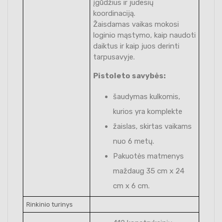
įgūdžius ir judesių
koordinaciją.
Žaisdamas vaikas mokosi
loginio mąstymo, kaip naudoti
daiktus ir kaip juos derinti
tarpusavyje.
Pistoleto savybės:
šaudymas kulkomis,
kurios yra komplekte
žaislas, skirtas vaikams
nuo 6 metų.
Pakuotės matmenys
maždaug 35 cm x 24
cm x 6 cm.
Rinkinio turinys