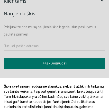
Klientams

Naujienlaiškis
Prisijunkite prie mūsų naujienlaiškio ir geriausius pasiūlymus
gaukite pirmieji!
PRENUMERUOTI
Šioje svetainėje naudojame slapukus, siekiant užtikrinti tinkamą
Pirkimo sąlygos ir taisyklės
Privatumo politika
svetainės veikimą, taip pat gerinti ir analizuoti lankytojų patirtį.
Tam tikri slapukai yra būtini, kad mūsų svetainė veiktų tinkamai
Garantinis aptarnavimas
Prekių pristatymas
ir kad galėtumėte naudotis jos funkcijomis Jei sutiksite su
Prekių grąžinimas
Atsiskaitymo būdai
funkciniais ir statistiniais (analitiniais) slapukais, galėsime