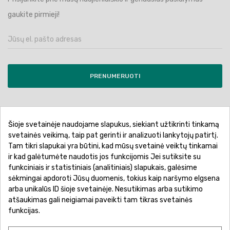
gaukite pirmieji!
PRENUMERUOTI
Šioje svetainėje naudojame slapukus, siekiant užtikrinti tinkamą
Pirkimo sąlygos ir taisyklės
Privatumo politika
svetainės veikimą, taip pat gerinti ir analizuoti lankytojų patirtį.
Tam tikri slapukai yra būtini, kad mūsų svetainė veiktų tinkamai
Garantinis aptarnavimas
Prekių pristatymas
ir kad galėtumėte naudotis jos funkcijomis Jei sutiksite su
Prekių grąžinimas
Atsiskaitymo būdai
funkciniais ir statistiniais (analitiniais) slapukais, galėsime
sėkmingai apdoroti Jūsų duomenis, tokius kaip naršymo elgsena
arba unikalūs ID šioje svetainėje. Nesutikimas arba sutikimo
atšaukimas gali neigiamai paveikti tam tikras svetainės
funkcijas.