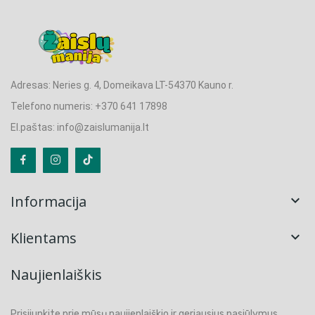
Adresas: Neries g. 4, Domeikava LT-54370 Kauno r.
Telefono numeris: +370 641 17898
El.paštas: info@zaislumanija.lt
Informacija

Klientams

Naujienlaiškis
Prisijunkite prie mūsų naujienlaiškio ir geriausius pasiūlymus