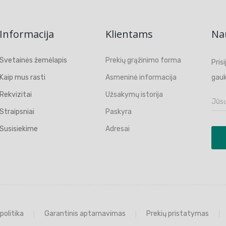
Informacija
Klientams
Nau
Svetainės žemėlapis
Prekių grąžinimo forma
Pris
Kaip mus rasti
Asmeninė informacija
gauk
Rekvizitai
Užsakymų istorija
Straipsniai
Paskyra
Susisiekime
Adresai
politika
Garantinis aptarnavimas
Prekių pristatymas