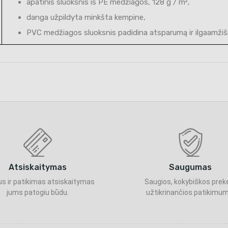
apatinis sluoksnis iš PE medžiagos, 128 g / m²,
danga užpildyta minkšta kempine,
PVC medžiagos sluoksnis padidina atsparumą ir ilgaamžiš
Atsiskaitymas
Saugumas
s ir patikimas atsiskaitymas
Saugios, kokybiškos prek
jums patogiu būdu.
užtikrinančios patikimum