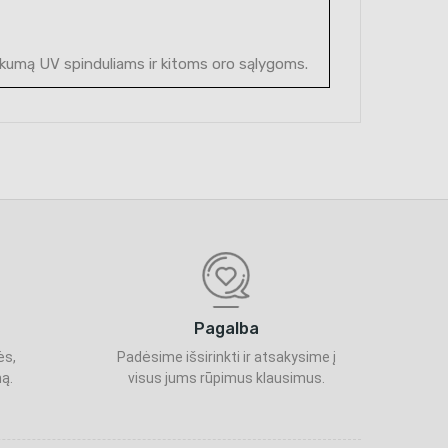
kumą UV spinduliams ir kitoms oro sąlygoms.
Pagalba
ės,
Padėsime išsirinkti ir atsakysime į
ą.
visus jums rūpimus klausimus.