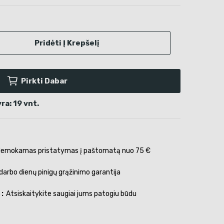
Pridėti Į Krepšelį
Pirkti Dabar
a: 19 vnt.
emokamas pristatymas į paštomatą nuo 75 €
darbo dienų pinigų grąžinimo garantija
s
Atsiskaitykite saugiai jums patogiu būdu