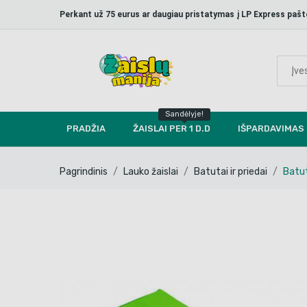
Perkant už 75 eurus ar daugiau pristatymas į LP Express p
Sandėlyje!
PRADŽIA
ŽAISLAI PER 1 D.D
IŠPARDAVIMAS
Pagrindinis
Lauko žaislai
Batutai ir priedai
Batut