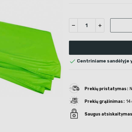

Centriniame sandėlyje yr
Prekių pristatymas
N
Prekių grąžinimas
14 
Saugus atsiskaityma