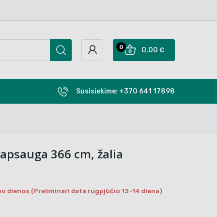
0
0,00 €
Susisiekime:
+370 641 17898
 apsauga 366 cm, žalia
o dienos (Preliminari data rugpjūčio 13-14 diena)