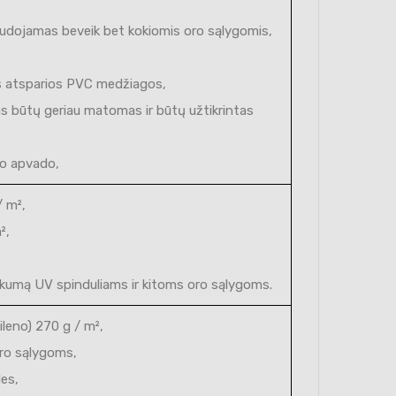
 naudojamas beveik bet kokiomis oro sąlygomis,
s atsparios PVC medžiagos,
kas būtų geriau matomas ir būtų užtikrintas
uto apvado,
/ m²,
²,
kumą UV spinduliams ir kitoms oro sąlygoms.
ileno) 270 g / m²,
oro sąlygoms,
les,