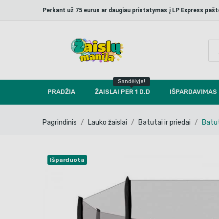
Perkant už 75 eurus ar daugiau pristatymas į LP Express p
Sandėlyje!
PRADŽIA
ŽAISLAI PER 1 D.D
IŠPARDAVIMAS
Pagrindinis
Lauko žaislai
Batutai ir priedai
Batu
Išparduota