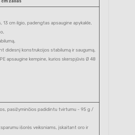
 cm žalias
, 13 cm ilgio, padengtas apsaugine apykakle,
o,
abilumą,
ant didesnį konstrukcijos stabilumą ir saugumą,
EPE apsaugine kempine, kurios skerspjūvis Ø 48
gos, pasižyminčios padidintu tvirtumu - 95 g /
tsparumu išorės veiksniams, įskaitant oro ir