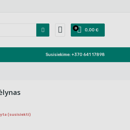
0
0,00 €
Susisiekime:
+370 641 17898
ėlynas
ta (susisiekti)