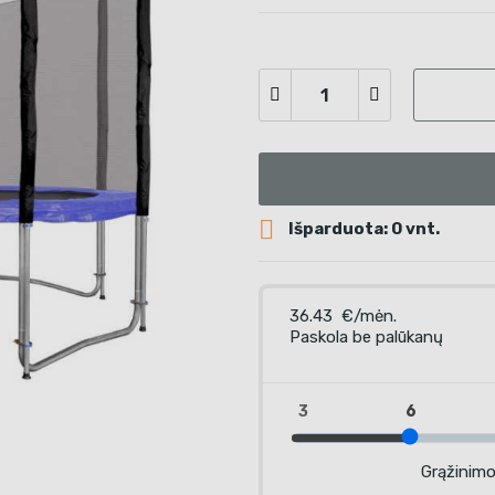

Išparduota: 0 vnt.