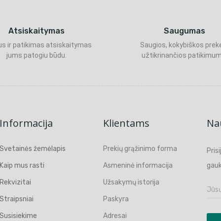
Atsiskaitymas
Saugumas
s ir patikimas atsiskaitymas
Saugios, kokybiškos prek
jums patogiu būdu.
užtikrinančios patikimum
Informacija
Klientams
Nau
Svetainės žemėlapis
Prekių grąžinimo forma
Pris
Kaip mus rasti
Asmeninė informacija
gauk
Rekvizitai
Užsakymų istorija
Straipsniai
Paskyra
Susisiekime
Adresai