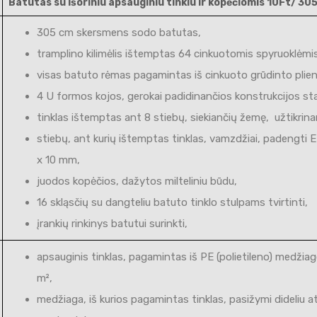
Batutas su išoriniu apsauginiu tinklu ir kopėčiomis 10Ft/ 305
305 cm skersmens sodo batutas,
tramplino kilimėlis ištemptas 64 cinkuotomis spyruoklėmis
visas batuto rėmas pagamintas iš cinkuoto grūdinto plien
4 U formos kojos, gerokai padidinančios konstrukcijos st
tinklas ištemptas ant 8 stiebų, siekiančių žemę, užtikrin
stiebų, ant kurių ištemptas tinklas, vamzdžiai, padengti 
x 10 mm,
juodos kopėčios, dažytos milteliniu būdu,
16 skląsčių su dangteliu batuto tinklo stulpams tvirtinti,
įrankių rinkinys batutui surinkti,
apsauginis tinklas, pagamintas iš PE (polietileno) medžia
m²,
medžiaga, iš kurios pagamintas tinklas, pasižymi dideliu a