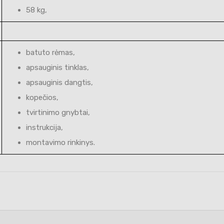
58 kg,
batuto rėmas,
apsauginis tinklas,
apsauginis dangtis,
kopečios,
tvirtinimo gnybtai,
instrukcija,
montavimo rinkinys.