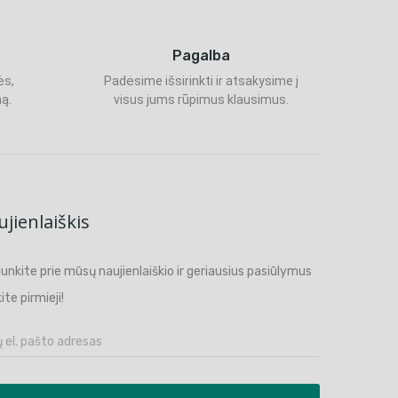
Pagalba
ės,
Padėsime išsirinkti ir atsakysime į
ą.
visus jums rūpimus klausimus.
jienlaiškis
ijunkite prie mūsų naujienlaiškio ir geriausius pasiūlymus
ite pirmieji!