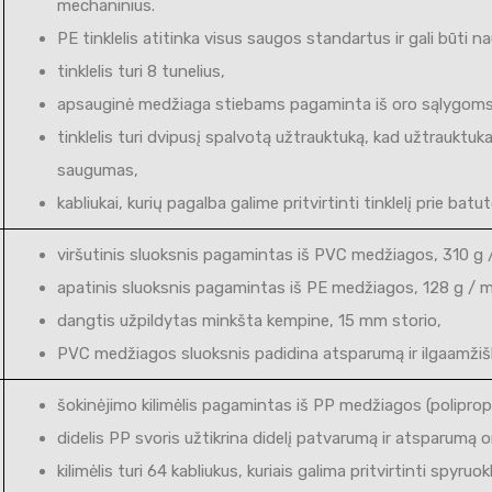
mechaninius.
PE tinklelis atitinka visus saugos standartus ir gali būti
tinklelis turi 8 tunelius,
apsauginė medžiaga stiebams pagaminta iš oro sąlygom
tinklelis turi dvipusį spalvotą užtrauktuką, kad užtrauktu
saugumas,
kabliukai, kurių pagalba galime pritvirtinti tinklelį prie bat
viršutinis sluoksnis pagamintas iš PVC medžiagos, 310 g 
apatinis sluoksnis pagamintas iš PE medžiagos, 128 g / m
dangtis užpildytas minkšta kempine, 15 mm storio,
PVC medžiagos sluoksnis padidina atsparumą ir ilgaamžiš
šokinėjimo kilimėlis pagamintas iš PP medžiagos (poliprop
didelis PP svoris užtikrina didelį patvarumą ir atsparumą 
kilimėlis turi 64 kabliukus, kuriais galima pritvirtinti spyruok