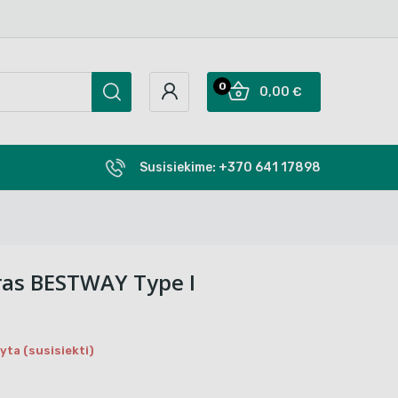
0
0,00 €
Susisiekime:
+370 641 17898
tras BESTWAY Type I
ta (susisiekti)