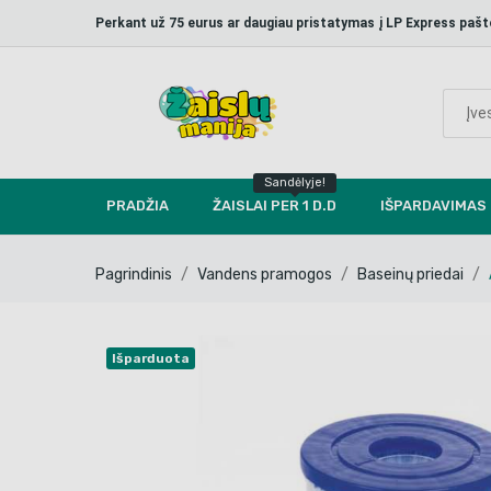
Perkant už 75 eurus ar daugiau pristatymas į LP Express p
Sandėlyje!
PRADŽIA
ŽAISLAI PER 1 D.D
IŠPARDAVIMAS
Pagrindinis
Vandens pramogos
Baseinų priedai
Išparduota