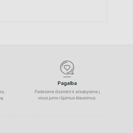
Pagalba
ės,
Padėsime išsirinkti ir atsakysime į
ą.
visus jums rūpimus klausimus.