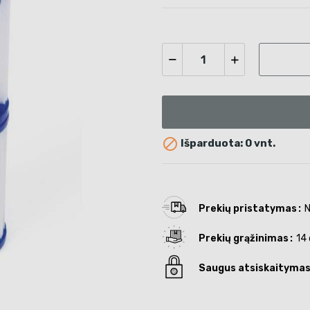

Išparduota: 0 vnt.
Prekių pristatymas
N
Prekių grąžinimas
14 
Saugus atsiskaityma