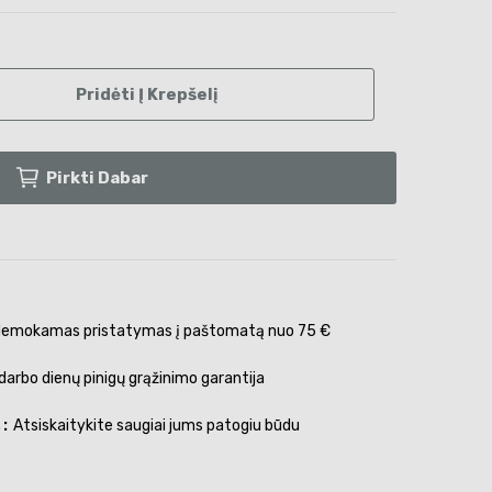
Pridėti Į Krepšelį
Pirkti Dabar
emokamas pristatymas į paštomatą nuo 75 €
darbo dienų pinigų grąžinimo garantija
s
Atsiskaitykite saugiai jums patogiu būdu