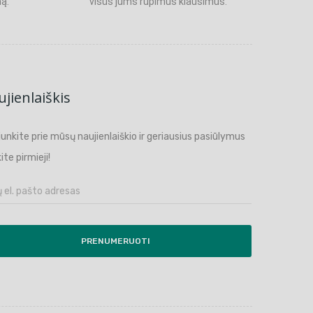
ą.
visus jums rūpimus klausimus.
jienlaiškis
ijunkite prie mūsų naujienlaiškio ir geriausius pasiūlymus
ite pirmieji!
PRENUMERUOTI