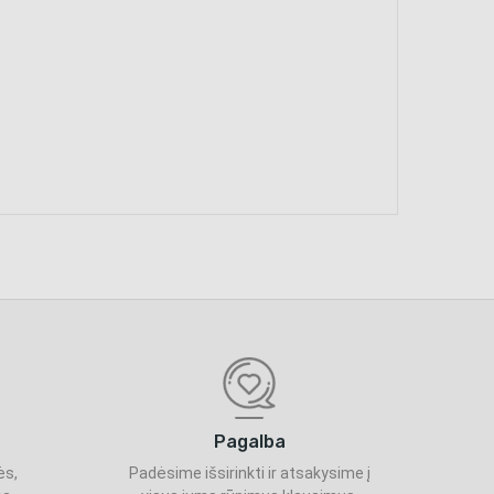
Pagalba
ės,
Padėsime išsirinkti ir atsakysime į