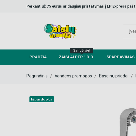
Perkant už 75 eurus ar daugiau pristatymas į LP Express p
Sandėlyje!
PRADŽIA
ŽAISLAI PER 1 D.D
IŠPARDAVIMAS
Pagrindinis
Vandens pramogos
Baseinų priedai
Išparduota