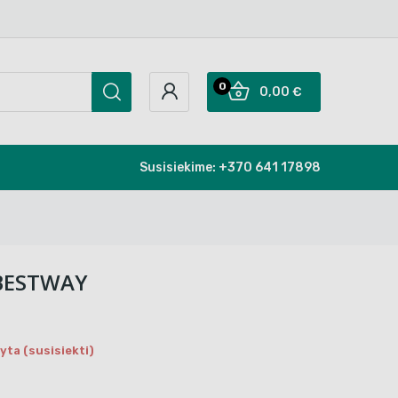
0
0,00 €
Susisiekime:
+370 641 17898
 BESTWAY
ta (susisiekti)