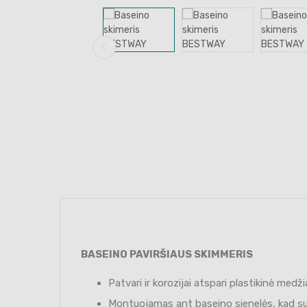
BASEINO PAVIRŠIAUS SKIMMERIS
Patvari ir korozijai atspari plastikinė medž
Montuojamas ant baseino sienelės, kad susi