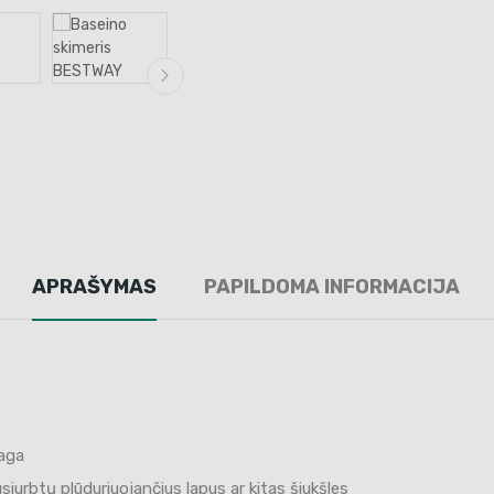
APRAŠYMAS
PAPILDOMA INFORMACIJA
iaga
urbtų plūduriuojančius lapus ar kitas šiukšles