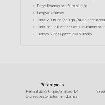
Pritvirtinamas prie filtro siurblio
Lengvai valomas
Tinka 2 006 l/h (530 gal./h) ir didesnio sra
Tinka naudoti visuose antžeminiuose basei
Turinys: Vienas paviršiaus skimeris
Pristatymas
Perkant už 75 € – pristatymas į LP
Saugu
Express paštomatus nemokamas.