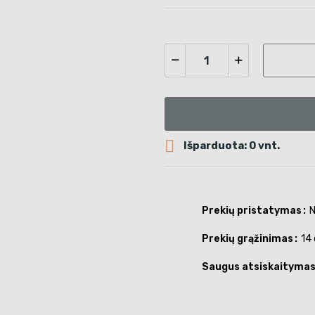

Išparduota: 0 vnt.
Prekių pristatymas
N
Prekių grąžinimas
14 
Saugus atsiskaityma