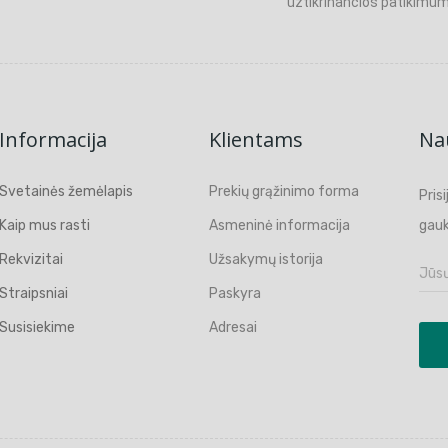
užtikrinančios patikimum
Informacija
Klientams
Nau
Svetainės žemėlapis
Prekių grąžinimo forma
Pris
Kaip mus rasti
Asmeninė informacija
gauk
Rekvizitai
Užsakymų istorija
Straipsniai
Paskyra
Susisiekime
Adresai