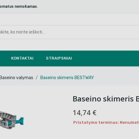
aštomatus nemokamas.
KONTAKTAI
STRAIPSNIAI
Baseino valymas
Baseino skimeris BESTWAY
Baseino skimeris
14,74 €
Pristatymo terminas: Nenumaty