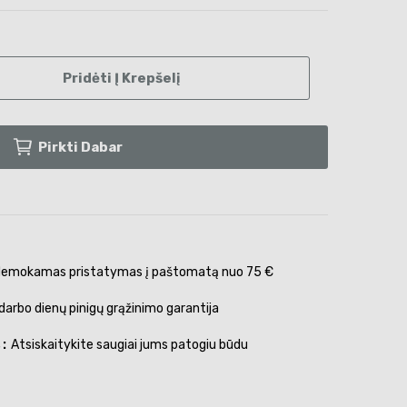
Pridėti Į Krepšelį
Pirkti Dabar
emokamas pristatymas į paštomatą nuo 75 €
darbo dienų pinigų grąžinimo garantija
s
Atsiskaitykite saugiai jums patogiu būdu