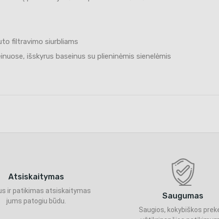
uto filtravimo siurbliams
nuose, išskyrus baseinus su plieninėmis sienelėmis
Atsiskaitymas
s ir patikimas atsiskaitymas
Saugumas
jums patogiu būdu.
Saugios, kokybiškos prek