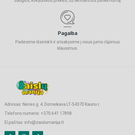
Saugios, kokybiškos prekės, užtikrinančios patikimumą.
Pagalba
Padėsime išsirinkti ir atsakysime į visus jums rūpimus
klausimus.
Adresas: Neries g. 4, Domeikava LT-54370 Kauno r.
Telefono numeris: +370 641 17898
El.paštas: info@zaislumanija.lt