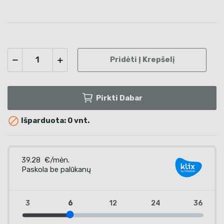
Pridėti Į Krepšelį
Pirkti Dabar

Išparduota: 0 vnt.