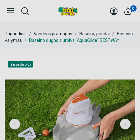
0
Pagrindinis
Vandens pramogos
Baseinų priedai
Baseino
valymas
Baseino dugno siurblys "AquaGlide" BESTWAY
Išparduota