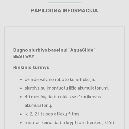
PAPILDOMA INFORMACIJA
Dugno siurblys baseinui "AquaGlide"
BESTWAY
Rinkinio turinys
belaidė valymo roboto konstrukcija,
siurblys su įmontuotu ličio akumuliatoriumi,
40 minučių darbo ciklas visiškai įkrovus
akumuliatorių,
iki 2, 2 l talpos atliekų filtras,
robotas keičia darbo kryptį atsitrenkęs į kliūtį