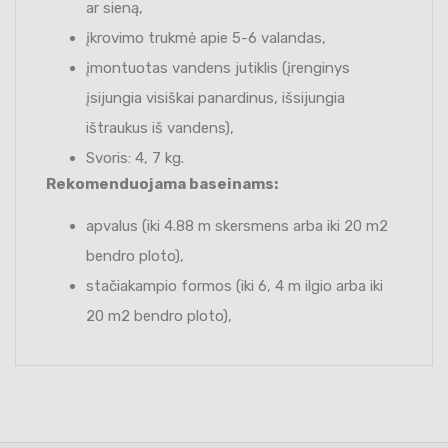
ar sieną,
įkrovimo trukmė apie 5-6 valandas,
įmontuotas vandens jutiklis (įrenginys
įsijungia visiškai panardinus, išsijungia
ištraukus iš vandens),
Svoris: 4, 7 kg.
Rekomenduojama baseinams:
apvalus (iki 4.88 m skersmens arba iki 20 m2
bendro ploto),
stačiakampio formos (iki 6, 4 m ilgio arba iki
20 m2 bendro ploto),