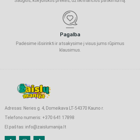
Saugios, kokybiškos prekės, užtikrinančios patikimumą.
Pagalba
Padėsime išsirinkti ir atsakysime į visus jums rūpimus
klausimus.
Adresas: Neries g. 4, Domeikava LT-54370 Kauno r.
Telefono numeris: +370 641 17898
El.paštas: info@zaislumanija.lt