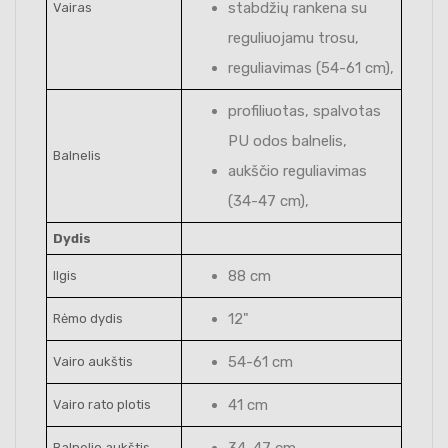
stabdžių rankena su
Vairas
reguliuojamu trosu,
reguliavimas (54-61 cm),
profiliuotas, spalvotas
PU odos balnelis,
Balnelis
aukščio reguliavimas
(34-47 cm),
Dydis
88 cm
Ilgis
12"
Rėmo dydis
54-61 cm
Vairo aukštis
41 cm
Vairo rato plotis
34-47 cm
Balnelio aukštis