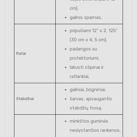
cm),
galinis sparnas,
pripučiami 12" x 2, 125"
(30 cm x 4, 5 cm),
padangos su
Ratai
protektoriumi,
lakuoti stipinai ir
ratlankiai,
galiniai, būgniniai,
šarvas, apsaugantis
Stabdžiai
stabdžių trosą,
minkštos guminės
neslystančios rankenos,