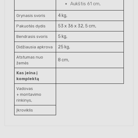
Aukštis 61 cm,
4 kg,
Grynasis svoris
53 x 36 x 32, 5 cm,
Pakuotės dydis
5 kg,
Bendrasis svoris
25 kg,
Didžiausia apkrova
Atstumas nuo
8 cm,
žemės
Kas įeina į
komplektą
Vadovas
+ montavimo
rinkinys,
Įkroviklis