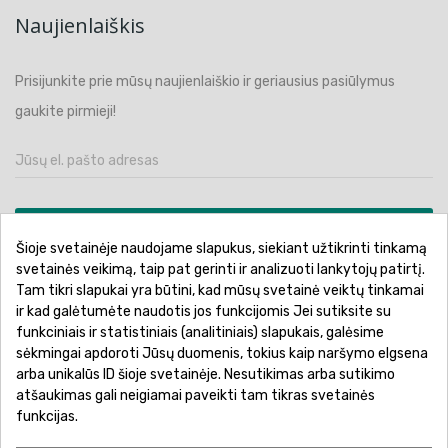
Naujienlaiškis
Prisijunkite prie mūsų naujienlaiškio ir geriausius pasiūlymus
gaukite pirmieji!
PRENUMERUOTI
Šioje svetainėje naudojame slapukus, siekiant užtikrinti tinkamą
svetainės veikimą, taip pat gerinti ir analizuoti lankytojų patirtį.
Tam tikri slapukai yra būtini, kad mūsų svetainė veiktų tinkamai
ir kad galėtumėte naudotis jos funkcijomis Jei sutiksite su
funkciniais ir statistiniais (analitiniais) slapukais, galėsime
Pirkimo sąlygos ir taisyklės
Privatumo politika
sėkmingai apdoroti Jūsų duomenis, tokius kaip naršymo elgsena
Garantinis aptarnavimas
Prekių pristatymas
arba unikalūs ID šioje svetainėje. Nesutikimas arba sutikimo
atšaukimas gali neigiamai paveikti tam tikras svetainės
Prekių grąžinimas
Atsiskaitymo būdai
funkcijas.