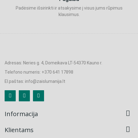
Padėsime išsirinkti ir atsakysime į visus jums rūpimus
klausimus.
Adresas: Neries g. 4, Domeikava LT-54370 Kauno r.
Telefono numeris: +370 641 17898
El.paštas: info@zaislumanija.lt

Informacija

Klientams