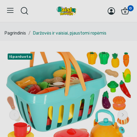
0
Pagrindinis
Daržovės ir vaisiai, pjaustomi ropėmis
Išparduota