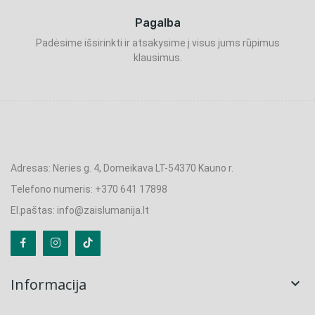
Pagalba
Padėsime išsirinkti ir atsakysime į visus jums rūpimus
klausimus.
Adresas: Neries g. 4, Domeikava LT-54370 Kauno r.
Telefono numeris: +370 641 17898
El.paštas: info@zaislumanija.lt
Informacija
