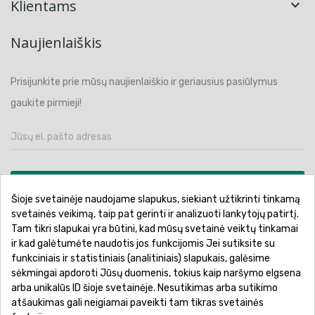
Klientams

Naujienlaiškis
Prisijunkite prie mūsų naujienlaiškio ir geriausius pasiūlymus
gaukite pirmieji!
PRENUMERUOTI
Šioje svetainėje naudojame slapukus, siekiant užtikrinti tinkamą
svetainės veikimą, taip pat gerinti ir analizuoti lankytojų patirtį.
Tam tikri slapukai yra būtini, kad mūsų svetainė veiktų tinkamai
ir kad galėtumėte naudotis jos funkcijomis Jei sutiksite su
funkciniais ir statistiniais (analitiniais) slapukais, galėsime
Pirkimo sąlygos ir taisyklės
Privatumo politika
sėkmingai apdoroti Jūsų duomenis, tokius kaip naršymo elgsena
Garantinis aptarnavimas
Prekių pristatymas
arba unikalūs ID šioje svetainėje. Nesutikimas arba sutikimo
atšaukimas gali neigiamai paveikti tam tikras svetainės
Prekių grąžinimas
Atsiskaitymo būdai