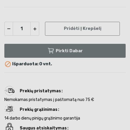
Pridėti Į Krepšelį
Pirkti Dabar

Išparduota: 0 vnt.
Prekių pristatymas
Nemokamas pristatymas į paštomatą nuo 75 €
Prekių grąžinimas
14 darbo dienų pinigų grąžinimo garantija
Saugus atsiskaitymas