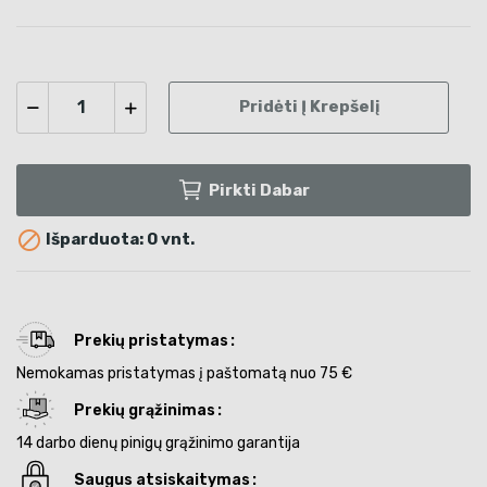
Pridėti Į Krepšelį
Pirkti Dabar

Išparduota: 0 vnt.
Prekių pristatymas
Nemokamas pristatymas į paštomatą nuo 75 €
Prekių grąžinimas
14 darbo dienų pinigų grąžinimo garantija
Saugus atsiskaitymas