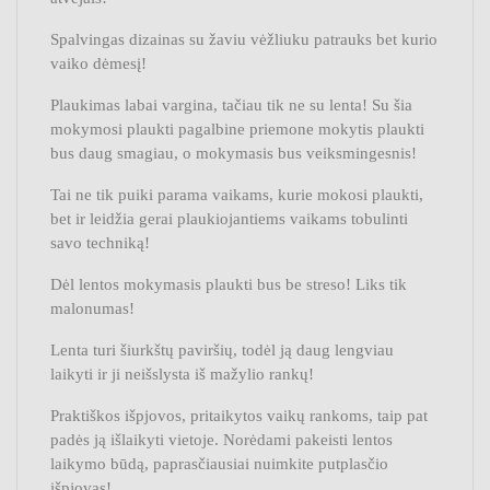
Spalvingas dizainas su žaviu vėžliuku patrauks bet kurio
vaiko dėmesį!
Plaukimas labai vargina, tačiau tik ne su lenta! Su šia
mokymosi plaukti pagalbine priemone mokytis plaukti
bus daug smagiau, o mokymasis bus veiksmingesnis!
Tai ne tik puiki parama vaikams, kurie mokosi plaukti,
bet ir leidžia gerai plaukiojantiems vaikams tobulinti
savo techniką!
Dėl lentos mokymasis plaukti bus be streso! Liks tik
malonumas!
Lenta turi šiurkštų paviršių, todėl ją daug lengviau
laikyti ir ji neišslysta iš mažylio rankų!
Praktiškos išpjovos, pritaikytos vaikų rankoms, taip pat
padės ją išlaikyti vietoje. Norėdami pakeisti lentos
laikymo būdą, paprasčiausiai nuimkite putplasčio
išpjovas!