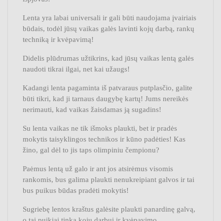
Lenta yra labai universali ir gali būti naudojama įvairiais
būdais, todėl jūsų vaikas galės lavinti kojų darbą, rankų
techniką ir kvėpavimą!
Didelis plūdrumas užtikrins, kad jūsų vaikas lentą galės
naudoti tikrai ilgai, net kai užaugs!
Kadangi lenta pagaminta iš patvaraus putplasčio, galite
būti tikri, kad ji tarnaus daugybę kartų! Jums nereikės
nerimauti, kad vaikas žaisdamas ją sugadins!
Su lenta vaikas ne tik išmoks plaukti, bet ir pradės
mokytis taisyklingos technikos ir kūno padėties! Kas
žino, gal dėl to jis taps olimpiniu čempionu?
Paėmus lentą už galo ir ant jos atsirėmus visomis
rankomis, bus galima plaukti nenukreipiant galvos ir tai
bus puikus būdas pradėti mokytis!
Sugriebę lentos kraštus galėsite plaukti panardinę galvą,
o tai puikiai tinka kojų darbui ir kvėpavimo