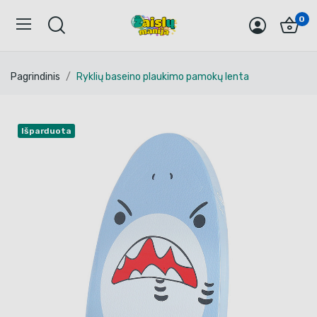
0
Pagrindinis
Ryklių baseino plaukimo pamokų lenta
Išparduota