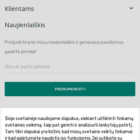
Klientams

Naujienlaiškis
Prisijunkite prie mūsų naujienlaiškio ir geriausius pasiūlymus
gaukite pirmieji!
PRENUMERUOTI
Šioje svetainėje naudojame slapukus, siekiant užtikrinti tinkamą
Pirkimo sąlygos ir taisyklės
Privatumo politika
svetainės veikimą, taip pat gerinti ir analizuoti lankytojų patirtį.
Tam tikri slapukai yra būtini, kad mūsų svetainė veiktų tinkamai
Garantinis aptarnavimas
Prekių pristatymas
ir kad galėtumėte naudotis jos funkcijomis Jei sutiksite su