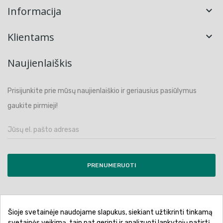
Informacija

Klientams

Naujienlaiškis
Prisijunkite prie mūsų naujienlaiškio ir geriausius pasiūlymus
gaukite pirmieji!
PRENUMERUOTI
Šioje svetainėje naudojame slapukus, siekiant užtikrinti tinkamą
Pirkimo sąlygos ir taisyklės
Privatumo politika
svetainės veikimą, taip pat gerinti ir analizuoti lankytojų patirtį.