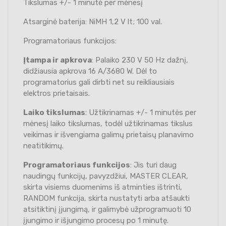
Tikslumas +/- 1 minutė per mėnesį
Atsarginė baterija: NiMH 1,2 V lt; 100 val.
Programatoriaus funkcijos:
Įtampa ir apkrova
: Palaiko 230 V 50 Hz dažnį,
didžiausia apkrova 16 A/3680 W. Dėl to
programatorius gali dirbti net su reikliausiais
elektros prietaisais.
Laiko tikslumas
: Užtikrinamas +/- 1 minutės per
mėnesį laiko tikslumas, todėl užtikrinamas tikslus
veikimas ir išvengiama galimų prietaisų planavimo
neatitikimų.
Programatoriaus funkcijos
: Jis turi daug
naudingų funkcijų, pavyzdžiui, MASTER CLEAR,
skirta visiems duomenims iš atminties ištrinti,
RANDOM funkcija, skirta nustatyti arba atšaukti
atsitiktinį įjungimą, ir galimybė užprogramuoti 10
įjungimo ir išjungimo procesų po 1 minutę.