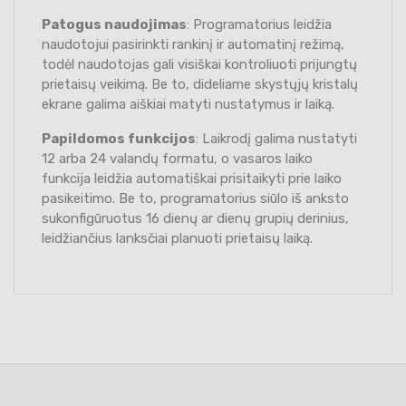
Patogus naudojimas
: Programatorius leidžia
naudotojui pasirinkti rankinį ir automatinį režimą,
todėl naudotojas gali visiškai kontroliuoti prijungtų
prietaisų veikimą. Be to, dideliame skystųjų kristalų
ekrane galima aiškiai matyti nustatymus ir laiką.
Papildomos funkcijos
: Laikrodį galima nustatyti
12 arba 24 valandų formatu, o vasaros laiko
funkcija leidžia automatiškai prisitaikyti prie laiko
pasikeitimo. Be to, programatorius siūlo iš anksto
sukonfigūruotus 16 dienų ar dienų grupių derinius,
leidžiančius lanksčiai planuoti prietaisų laiką.