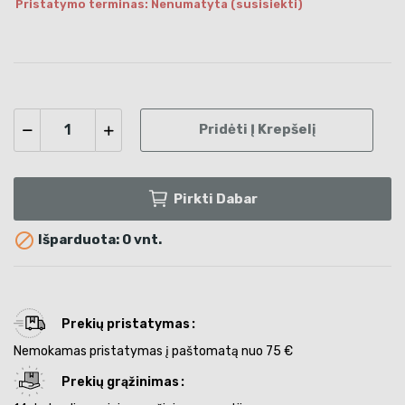
Pristatymo terminas: Nenumatyta (susisiekti)
Pridėti Į Krepšelį
Pirkti Dabar

Išparduota: 0 vnt.
Prekių pristatymas
Nemokamas pristatymas į paštomatą nuo 75 €
Prekių grąžinimas