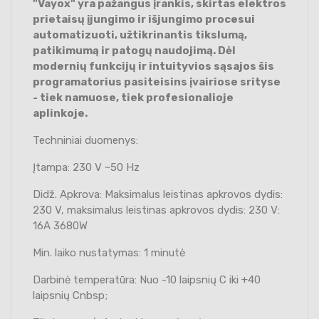
"Vayox" yra pažangus įrankis, skirtas elektros
prietaisų įjungimo ir išjungimo procesui
automatizuoti, užtikrinantis tikslumą,
patikimumą ir patogų naudojimą. Dėl
modernių funkcijų ir intuityvios sąsajos šis
programatorius pasiteisins įvairiose srityse
- tiek namuose, tiek profesionalioje
aplinkoje.
Techniniai duomenys:
Įtampa: 230 V ~50 Hz
Didž. Apkrova: Maksimalus leistinas apkrovos dydis:
230 V, maksimalus leistinas apkrovos dydis: 230 V:
16A 3680W
Min. laiko nustatymas: 1 minutė
Darbinė temperatūra: Nuo -10 laipsnių C iki +40
laipsnių Cnbsp;