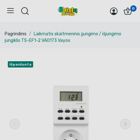
0
Pagrindinis
Laikmatis skaitmeninis įjungimo / išjungimo
jungiklis TS-EF1-2 VA0173 Vayox
Išparduota