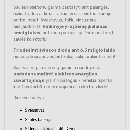
Saulės kolektorių galima pastatyti ant palangės,
baliustrados ar kitur. Tačiau jei šalia vietos, kurioje
norite įrengti šviestuvus, tokių vietų nėra,
nesijaudinkite!
Rinkinyje yra į žemę įkalamas
smeigtukas
, ant kurio patogiai galėsite pastatyti
saulės kolektorių!
Trisdešimt šviesos diodų ant 6,5 m ilgio laido
neabejotinai apšvies bet kokią lauke praleistą naktį!
Saulės energija varomų gaminių naudojimas
padeda sumažinti elektros energijos
suvartojimą
ir yra itin patogus - nereikia rūpintis,
kad žibintai būtų montuojami arti elektros lizdo!
Rinkinio turinys:
Šviestuvai
Saulės baterija
Skiepas, skirtas įkalti į žemę