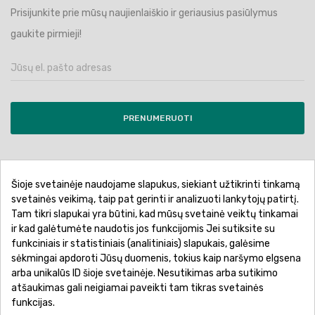
Prisijunkite prie mūsų naujienlaiškio ir geriausius pasiūlymus
gaukite pirmieji!
PRENUMERUOTI
Šioje svetainėje naudojame slapukus, siekiant užtikrinti tinkamą
Pirkimo sąlygos ir taisyklės
Privatumo politika
svetainės veikimą, taip pat gerinti ir analizuoti lankytojų patirtį.
Tam tikri slapukai yra būtini, kad mūsų svetainė veiktų tinkamai
Garantinis aptarnavimas
Prekių pristatymas
ir kad galėtumėte naudotis jos funkcijomis Jei sutiksite su
Prekių grąžinimas
Atsiskaitymo būdai
funkciniais ir statistiniais (analitiniais) slapukais, galėsime
sėkmingai apdoroti Jūsų duomenis, tokius kaip naršymo elgsena
arba unikalūs ID šioje svetainėje. Nesutikimas arba sutikimo
atšaukimas gali neigiamai paveikti tam tikras svetainės
funkcijas.