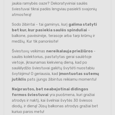
jaukia ramybės oaze? Dekoratyviniai saulės
šviestuvai tikrai padės lengviau pasiekti svajonių
atmosferą!
Sodo žibintai - tai gaminys, kurį
galima statyti
bet kur, kur pasiekia saulės spinduliai
-
balkone, pavėsinėje, terasoje arba tarp krūmų ir
medžių. Kur tik panorėsite!
Šviestuvų veikimas
nereikalauja priežiūros
-
saulės kolektorius, pastatytas gerai saulėtoje
vietoje, įkraunamas kiekvieną dieną, kad po
saulėlydžio šviestuvai galėtų švytėti nuostabiu
švytėjimu! O geriausia, kad
įmontuotas sutemų
jutiklis
pats įjungs žibintus reikiamu momentu!
Neįprastos, bet neabejotinai didingos
formos šviestuvai
yra puošmena, kuri gražiai
atrodys ir naktį, kai švelniai švytės 30 šviesos
diodų, ir dieną! Jūsų balkonas atrodys gražiai bet
kuriuo paros metu!