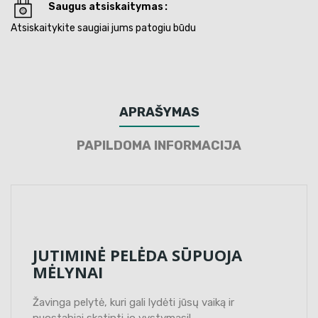
Saugus atsiskaitymas
Atsiskaitykite saugiai jums patogiu būdu
APRAŠYMAS
PAPILDOMA INFORMACIJA
JUTIMINĖ PELĖDA SŪPUOJA
MĖLYNAI
Žavinga pelytė, kuri gali lydėti jūsų vaiką ir
nuostabiai skatinti jo vystymąsi!