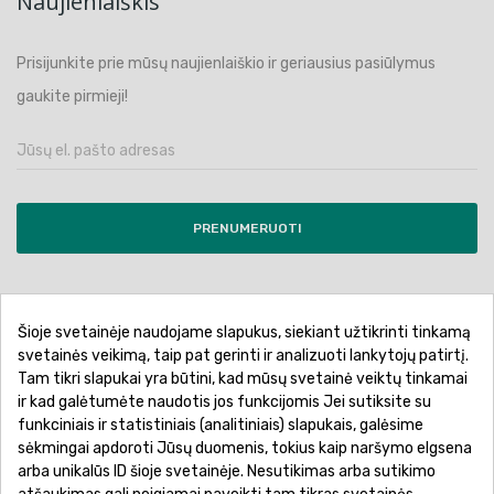
Naujienlaiškis
Prisijunkite prie mūsų naujienlaiškio ir geriausius pasiūlymus
gaukite pirmieji!
PRENUMERUOTI
Šioje svetainėje naudojame slapukus, siekiant užtikrinti tinkamą
Pirkimo sąlygos ir taisyklės
Privatumo politika
svetainės veikimą, taip pat gerinti ir analizuoti lankytojų patirtį.
Tam tikri slapukai yra būtini, kad mūsų svetainė veiktų tinkamai
Garantinis aptarnavimas
Prekių pristatymas
ir kad galėtumėte naudotis jos funkcijomis Jei sutiksite su
Prekių grąžinimas
Atsiskaitymo būdai
funkciniais ir statistiniais (analitiniais) slapukais, galėsime
sėkmingai apdoroti Jūsų duomenis, tokius kaip naršymo elgsena
arba unikalūs ID šioje svetainėje. Nesutikimas arba sutikimo