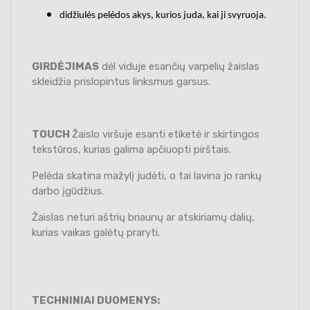
didžiulės pelėdos akys, kurios juda, kai ji svyruoja.
GIRDĖJIMAS
dėl viduje esančių varpelių žaislas
skleidžia prislopintus linksmus garsus.
TOUCH
Žaislo viršuje esanti etiketė ir skirtingos
tekstūros, kurias galima apčiuopti pirštais.
Pelėda skatina mažylį judėti, o tai lavina jo rankų
darbo įgūdžius.
Žaislas neturi aštrių briaunų ar atskiriamų dalių,
kurias vaikas galėtų praryti.
TECHNINIAI DUOMENYS: