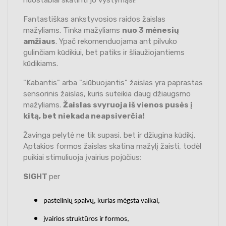
Fantastiškas ankstyvosios raidos žaislas
mažyliams. Tinka mažyliams
nuo 3 mėnesių
amžiaus
. Ypač rekomenduojama ant pilvuko
gulinčiam kūdikiui, bet patiks ir šliaužiojantiems
kūdikiams.
"Kabantis" arba "siūbuojantis" žaislas yra paprastas
sensorinis žaislas, kuris suteikia daug džiaugsmo
mažyliams.
Žaislas svyruoja iš vienos pusės į
kitą, bet niekada neapsiverčia!
Žavinga pelytė ne tik supasi, bet ir džiugina kūdikį.
Aptakios formos žaislas skatina mažylį žaisti, todėl
puikiai stimuliuoja įvairius pojūčius:
SIGHT
per
pastelinių spalvų, kurias mėgsta vaikai,
įvairios struktūros ir formos,