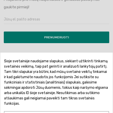
gaukite pirmieji!
PRENUMERUOTI
Šioje svetainėje naudojame slapukus, siekiant užtikrinti tinkamą
Pirkimo sąlygos ir taisyklės
Privatumo politika
svetainės veikimą, taip pat gerinti ir analizuoti lankytojų patirtį.
Tam tikri slapukai yra būtini, kad mūsų svetainė veiktų tinkamai
Garantinis aptarnavimas
Prekių pristatymas
ir kad galėtumėte naudotis jos funkcijomis Jei sutiksite su
Prekių grąžinimas
Atsiskaitymo būdai
funkciniais ir statistiniais (analitiniais) slapukais, galėsime
sėkmingai apdoroti Jūsų duomenis, tokius kaip naršymo elgsena
arba unikalūs ID šioje svetainėje. Nesutikimas arba sutikimo
atšaukimas gali neigiamai paveikti tam tikras svetainės
funkcijas.