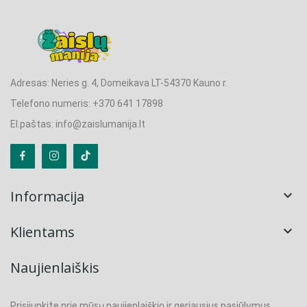
Adresas: Neries g. 4, Domeikava LT-54370 Kauno r.
Telefono numeris: +370 641 17898
El.paštas: info@zaislumanija.lt
Informacija

Klientams

Naujienlaiškis
Prisijunkite prie mūsų naujienlaiškio ir geriausius pasiūlymus