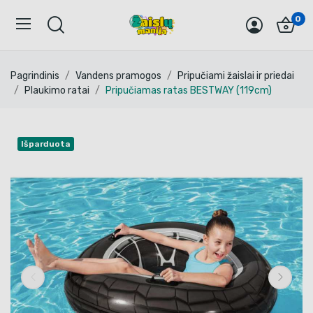
0
Pagrindinis
Vandens pramogos
Pripučiami žaislai ir priedai
Plaukimo ratai
Pripučiamas ratas BESTWAY (119cm)
Išparduota