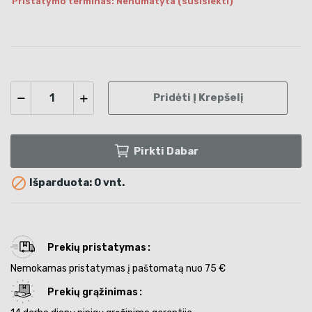
Pristatymo terminas: Nenumatyta (susisiekti)
Pridėti Į Krepšelį
Pirkti Dabar

Išparduota: 0 vnt.
Prekių pristatymas
Nemokamas pristatymas į paštomatą nuo 75 €
Prekių grąžinimas