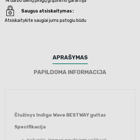
14 darbo dienų pinigų grąžinimo garantija
Saugus atsiskaitymas
Atsiskaitykite saugiai jums patogiu būdu
APRAŠYMAS
PAPILDOMA INFORMACIJA
Čiužinys Indigo Wave BESTWAY gultas
Specifikacija
patvarūs, lengvai naudojami vožtuvai,