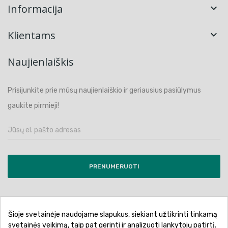
Informacija

Klientams

Naujienlaiškis
Prisijunkite prie mūsų naujienlaiškio ir geriausius pasiūlymus
gaukite pirmieji!
PRENUMERUOTI
Šioje svetainėje naudojame slapukus, siekiant užtikrinti tinkamą
Pirkimo sąlygos ir taisyklės
Privatumo politika
svetainės veikimą, taip pat gerinti ir analizuoti lankytojų patirtį.