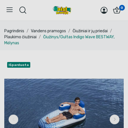
0
Pagrindinis
Vandens pramogos
Čiužiniai ir jų priedai
Plaukimo čiužiniai
Čiužinys/Gultas Indigo Wave BESTWAY,
Mėlynas
Išparduota