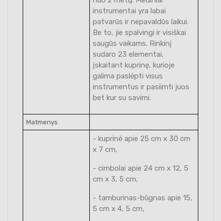
instrumentai yra labai
patvarūs ir nepavaldūs laikui.
Be to, jie spalvingi ir visiškai
saugūs vaikams. Rinkinį
sudaro 23 elementai,
įskaitant kuprinę, kurioje
galima paslėpti visus
instrumentus ir pasiimti juos
bet kur su savimi.
Matmenys
- kuprinė apie 25 cm x 30 cm
x 7 cm,
- cimbolai apie 24 cm x 12, 5
cm x 3, 5 cm,
- tamburinas-būgnas apie 15,
5 cm x 4, 5 cm,