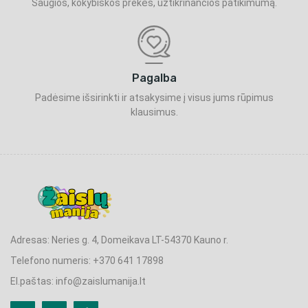
Saugios, kokybiškos prekės, užtikrinančios patikimumą.
Pagalba
Padėsime išsirinkti ir atsakysime į visus jums rūpimus
klausimus.
Adresas: Neries g. 4, Domeikava LT-54370 Kauno r.
Telefono numeris: +370 641 17898
El.paštas: info@zaislumanija.lt