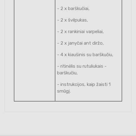
- 2 x barškučiai,
- 2 x švilpukas,
- 2 x rankiniai varpeliai,
- 2 x janyčai ant diržo,
- 4 x kiaušinis su barškučiu,
- ritinėlis su rutuliukais -
barškučiu,
- instrukcijos, kaip žaisti 1
smūgį.