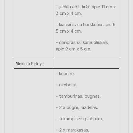
- jankių ant diržo apie 11 cm x
3 cm x 4 cm,
- kiaušinis su barškučiu apie 5,
5 cm x 4 cm,
- cilindras su kamuoliukais
apie 9 cm x 5 cm.
Rinkinio turinys
- kuprinė,
- cimbolai,
- tamburinas, būgnas,
- 2 x būgnų lazdelės,
- trikampis su plaktuku,
- 2 x marakasas,