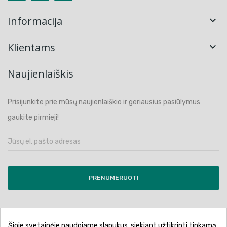
Informacija

Klientams

Naujienlaiškis
Prisijunkite prie mūsų naujienlaiškio ir geriausius pasiūlymus
gaukite pirmieji!
PRENUMERUOTI
Šioje svetainėje naudojame slapukus, siekiant užtikrinti tinkamą