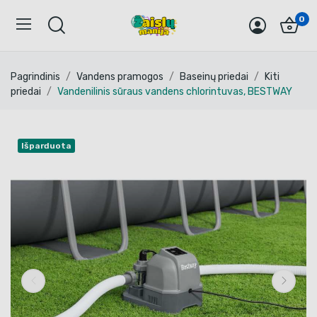
0
Pagrindinis
Vandens pramogos
Baseinų priedai
Kiti
priedai
Vandenilinis sūraus vandens chlorintuvas, BESTWAY
Išparduota