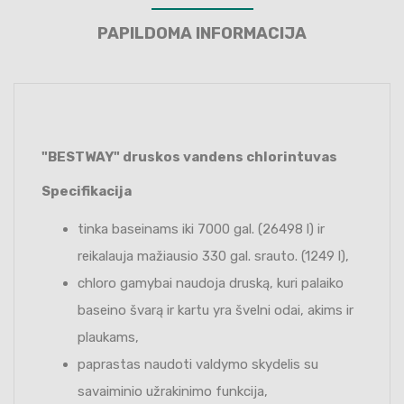
PAPILDOMA INFORMACIJA
"BESTWAY" druskos vandens chlorintuvas
Specifikacija
tinka baseinams iki 7000 gal. (26498 l) ir
reikalauja mažiausio 330 gal. srauto. (1249 l),
chloro gamybai naudoja druską, kuri palaiko
baseino švarą ir kartu yra švelni odai, akims ir
plaukams,
paprastas naudoti valdymo skydelis su
savaiminio užrakinimo funkcija,