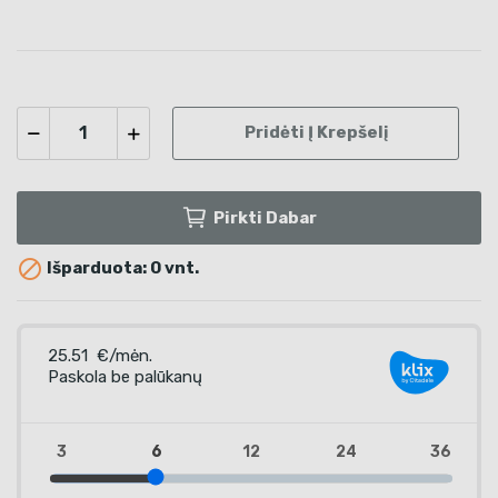
Pridėti Į Krepšelį
Pirkti Dabar

Išparduota: 0 vnt.