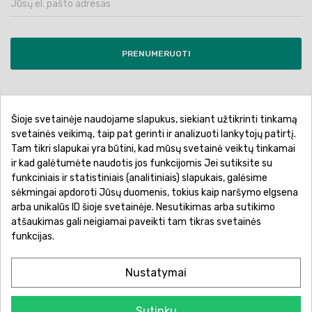
PRENUMERUOTI
Šioje svetainėje naudojame slapukus, siekiant užtikrinti tinkamą
Pirkimo sąlygos ir taisyklės
Privatumo politika
svetainės veikimą, taip pat gerinti ir analizuoti lankytojų patirtį.
Tam tikri slapukai yra būtini, kad mūsų svetainė veiktų tinkamai
Garantinis aptarnavimas
Prekių pristatymas
ir kad galėtumėte naudotis jos funkcijomis Jei sutiksite su
Prekių grąžinimas
Atsiskaitymo būdai
funkciniais ir statistiniais (analitiniais) slapukais, galėsime
sėkmingai apdoroti Jūsų duomenis, tokius kaip naršymo elgsena
arba unikalūs ID šioje svetainėje. Nesutikimas arba sutikimo
atšaukimas gali neigiamai paveikti tam tikras svetainės
funkcijas.
Nustatymai
Sutinku