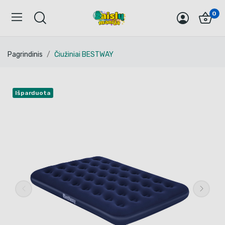
0
Pagrindinis
Čiužiniai BESTWAY
Išparduota