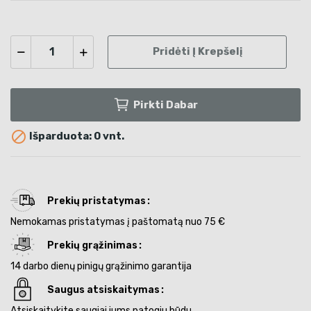
Pridėti Į Krepšelį
Pirkti Dabar

Išparduota: 0 vnt.
Prekių pristatymas
Nemokamas pristatymas į paštomatą nuo 75 €
Prekių grąžinimas
14 darbo dienų pinigų grąžinimo garantija
Saugus atsiskaitymas
Atsiskaitykite saugiai jums patogiu būdu