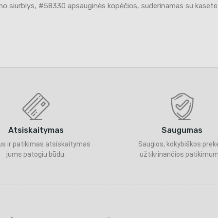
mo siurblys, #58330 apsauginės kopėčios, suderinamas su kasete
Atsiskaitymas
Saugumas
s ir patikimas atsiskaitymas
Saugios, kokybiškos prek
jums patogiu būdu.
užtikrinančios patikimum