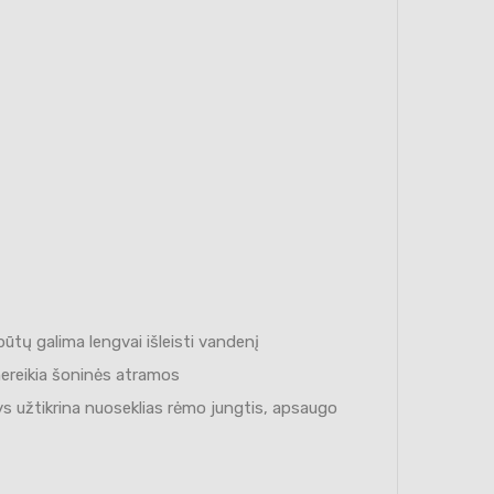
tų galima lengvai išleisti vandenį
nereikia šoninės atramos
užtikrina nuoseklias rėmo jungtis, apsaugo