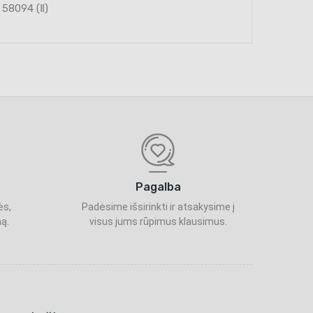
 58094 (Ⅱ)
Pagalba
ės,
Padėsime išsirinkti ir atsakysime į
ą.
visus jums rūpimus klausimus.