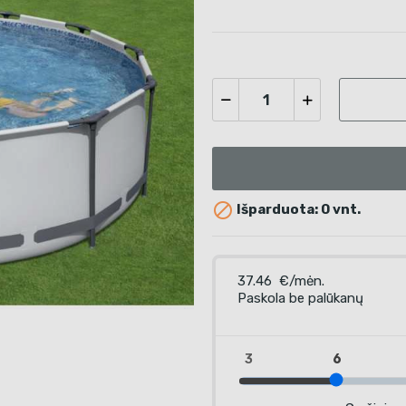

Išparduota: 0 vnt.