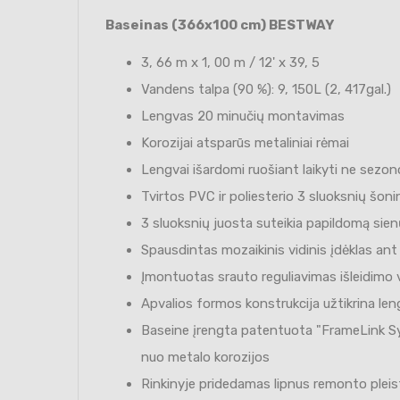
Baseinas (366x100 cm) BESTWAY
3, 66 m x 1, 00 m / 12' x 39, 5
Vandens talpa (90 %): 9, 150L (2, 417gal.)
Lengvas 20 minučių montavimas
Korozijai atsparūs metaliniai rėmai
Lengvai išardomi ruošiant laikyti ne sezo
Tvirtos PVC ir poliesterio 3 sluoksnių šoni
3 sluoksnių juosta suteikia papildomą sie
Spausdintas mozaikinis vidinis įdėklas an
Įmontuotas srauto reguliavimas išleidimo 
Apvalios formos konstrukcija užtikrina le
Baseine įrengta patentuota "FrameLink S
nuo metalo korozijos
Rinkinyje pridedamas lipnus remonto pleis