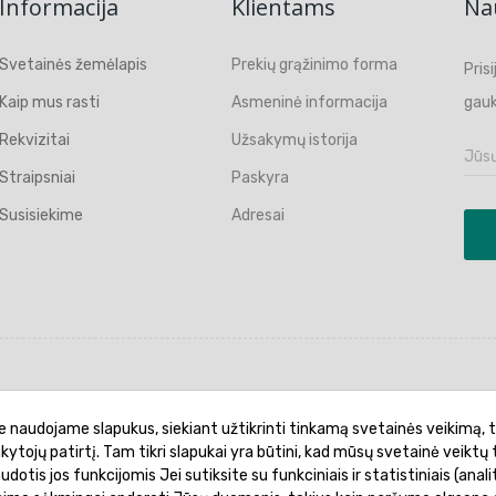
Informacija
Klientams
Nau
Svetainės žemėlapis
Prekių grąžinimo forma
Pris
Kaip mus rasti
Asmeninė informacija
gauk
Rekvizitai
Užsakymų istorija
Straipsniai
Paskyra
Susisiekime
Adresai
politika
Garantinis aptarnavimas
Prekių pristatymas
e naudojame slapukus, siekiant užtikrinti tinkamą svetainės veikimą, t
ankytojų patirtį. Tam tikri slapukai yra būtini, kad mūsų svetainė veiktų 
otis jos funkcijomis Jei sutiksite su funkciniais ir statistiniais (analit