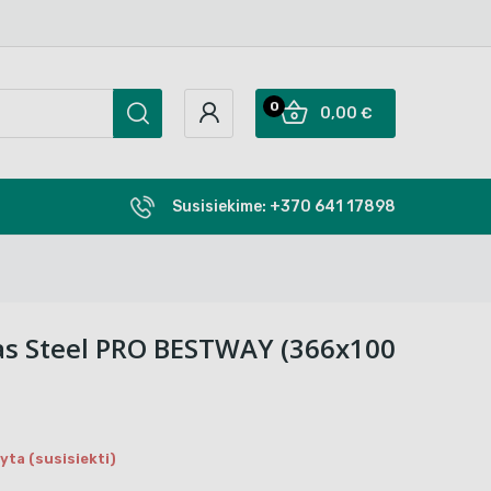
0
0,00 €
Susisiekime:
+370 641 17898
as Steel PRO BESTWAY (366x100
ta (susisiekti)