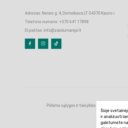
Adresas: Neries g. 4, Domeikava LT-54370 Kauno r.
Telefono numeris: +370 641 17898
El.paštas: info@zaislumanija.lt
Pirkimo sąlygos ir taisyklės
Privatumo 
Šioje svetainėj
ir analizuoti l
galėtumėte naud