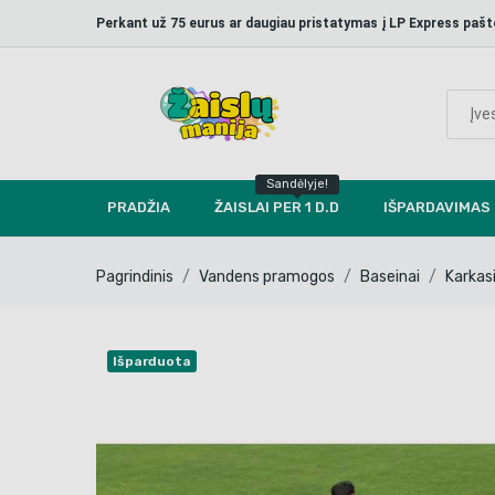
Perkant už 75 eurus ar daugiau pristatymas į LP Express p
Sandėlyje!
PRADŽIA
ŽAISLAI PER 1 D.D
IŠPARDAVIMAS
Pagrindinis
Vandens pramogos
Baseinai
Karkasi
Išparduota