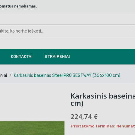
aštomatus nemokamas.
KONTAKTAI
STRAIPSNIAI
niai
Karkasinis baseinas Steel PRO BESTWAY (366x100 cm)
Karkasinis basein
cm)
224,74 €
Pristatymo terminas: Nenumaty