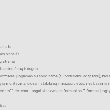
no metu
nės sienelės
nų atramą
t baseino šonų ir dugno
vožtuvas jungiamas su sodo žarna (su pridedamu adapteriu), kad bū
ngvą montavimą, didesnį stabilumą ir mažiau vietos, nes baseinui 
ystem™" sistema - pagal užsakymą suformuotos T formos jungtys 
tras