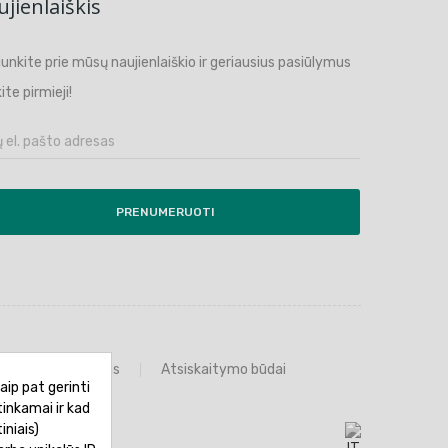
jienlaiškis
ijunkite prie mūsų naujienlaiškio ir geriausius pasiūlymus
ite pirmieji!
PRENUMERUOTI
Prekių grąžinimas
Atsiskaitymo būdai
aip pat gerinti
tinkamai ir kad
iniais)