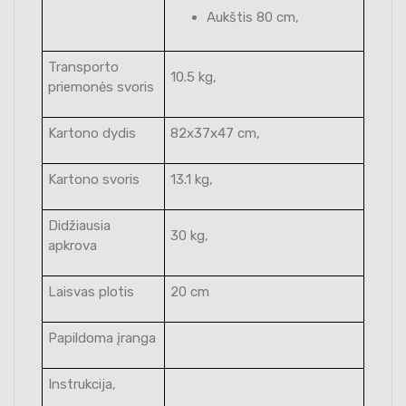
Aukštis 80 cm,
Transporto
10.5 kg,
priemonės svoris
Kartono dydis
82x37x47 cm,
Kartono svoris
13.1 kg,
Didžiausia
30 kg,
apkrova
Laisvas plotis
20 cm
Papildoma įranga
Instrukcija,