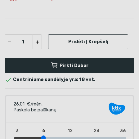
Pridėti Į Krepšelį
Pirkti Dabar

Centriniame sandėlyje yra: 18 vnt.