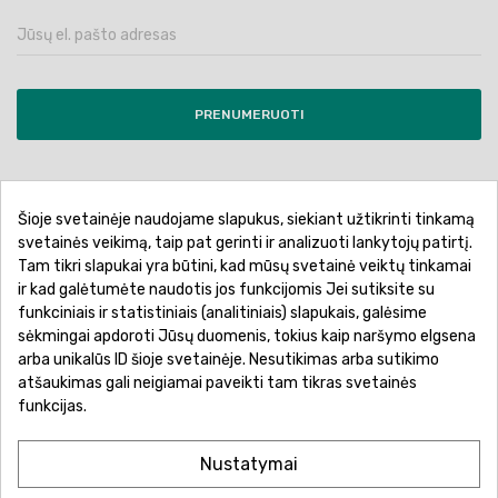
PRENUMERUOTI
Šioje svetainėje naudojame slapukus, siekiant užtikrinti tinkamą
Pirkimo sąlygos ir taisyklės
Privatumo politika
svetainės veikimą, taip pat gerinti ir analizuoti lankytojų patirtį.
Tam tikri slapukai yra būtini, kad mūsų svetainė veiktų tinkamai
Garantinis aptarnavimas
Prekių pristatymas
ir kad galėtumėte naudotis jos funkcijomis Jei sutiksite su
Prekių grąžinimas
Atsiskaitymo būdai
funkciniais ir statistiniais (analitiniais) slapukais, galėsime
sėkmingai apdoroti Jūsų duomenis, tokius kaip naršymo elgsena
arba unikalūs ID šioje svetainėje. Nesutikimas arba sutikimo
atšaukimas gali neigiamai paveikti tam tikras svetainės
funkcijas.
Nustatymai