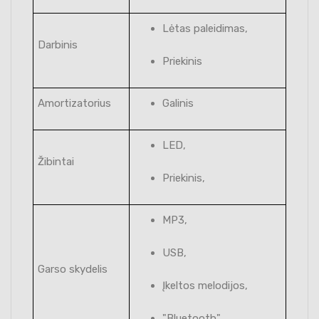
Lėtas paleidimas,
Darbinis
Priekinis
Amortizatorius
Galinis
LED,
Žibintai
Priekinis,
MP3,
USB,
Garso skydelis
Įkeltos melodijos,
"Bluetooth",