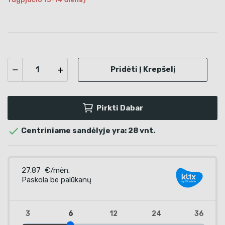
Pridėti Į Krepšelį
Pirkti Dabar

Centriniame sandėlyje yra: 28 vnt.