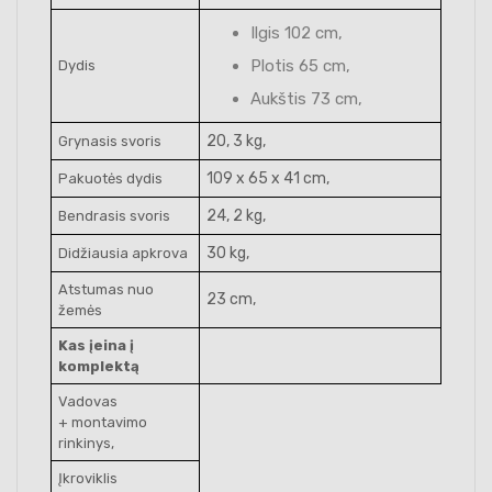
Ilgis 102 cm,
Plotis 65 cm,
Dydis
Aukštis 73 cm,
20, 3 kg,
Grynasis svoris
109 x 65 x 41 cm,
Pakuotės dydis
24, 2 kg,
Bendrasis svoris
30 kg,
Didžiausia apkrova
Atstumas nuo
23 cm,
žemės
Kas įeina į
komplektą
Vadovas
+ montavimo
rinkinys,
Įkroviklis