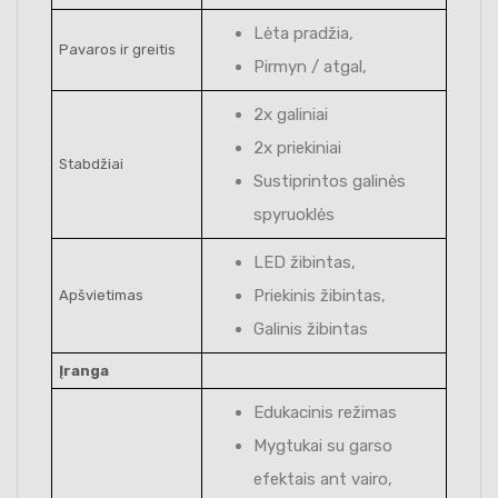
Lėta pradžia,
Pavaros ir greitis
Pirmyn / atgal,
2x galiniai
2x priekiniai
Stabdžiai
Sustiprintos galinės
spyruoklės
LED žibintas,
Priekinis žibintas,
Apšvietimas
Galinis žibintas
Įranga
Edukacinis režimas
Mygtukai su garso
efektais ant vairo,