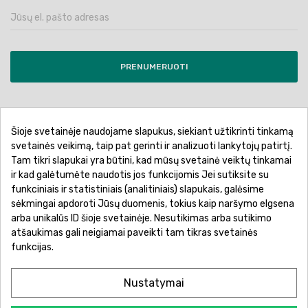
PRENUMERUOTI
Šioje svetainėje naudojame slapukus, siekiant užtikrinti tinkamą
Pirkimo sąlygos ir taisyklės
Privatumo politika
svetainės veikimą, taip pat gerinti ir analizuoti lankytojų patirtį.
Tam tikri slapukai yra būtini, kad mūsų svetainė veiktų tinkamai
Garantinis aptarnavimas
Prekių pristatymas
ir kad galėtumėte naudotis jos funkcijomis Jei sutiksite su
Prekių grąžinimas
Atsiskaitymo būdai
funkciniais ir statistiniais (analitiniais) slapukais, galėsime
sėkmingai apdoroti Jūsų duomenis, tokius kaip naršymo elgsena
arba unikalūs ID šioje svetainėje. Nesutikimas arba sutikimo
atšaukimas gali neigiamai paveikti tam tikras svetainės
funkcijas.
Nustatymai