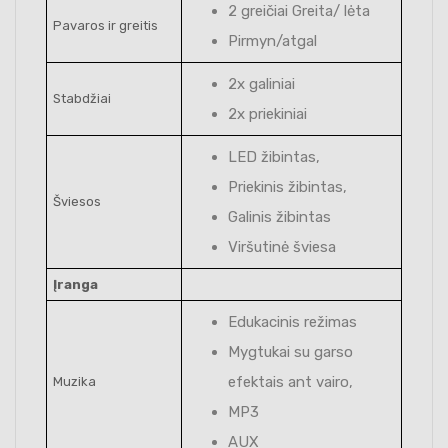
2 greičiai Greita/ lėta
Pavaros ir greitis
Pirmyn/atgal
2x galiniai
Stabdžiai
2x priekiniai
LED žibintas,
Priekinis žibintas,
Šviesos
Galinis žibintas
Viršutinė šviesa
Įranga
Edukacinis režimas
Mygtukai su garso
efektais ant vairo,
Muzika
MP3
AUX