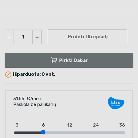
Pridėti Į Krepšelį
Pirkti Dabar

Išparduota: 0 vnt.