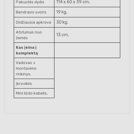
114 x 60 x 39 cm,
Pakuotės dydis
19 kg,
Bendrasis svoris
30 kg,
Didžiausia apkrova
Atstumas nuo
13 cm,
žemės
Kas įeina į
komplektą
Vadovas +
montavimo
rinkinys,
Įkroviklis
Mini lizdo kabelis,