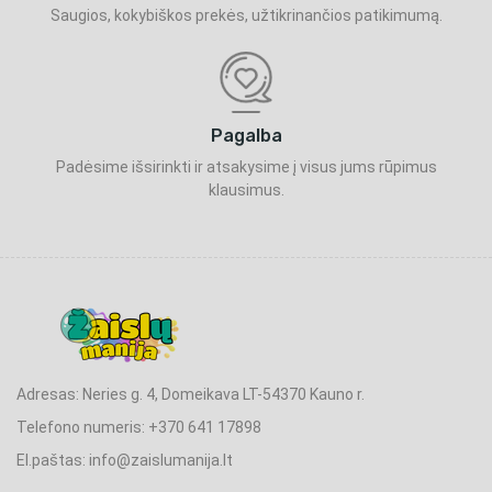
Saugios, kokybiškos prekės, užtikrinančios patikimumą.
Pagalba
Padėsime išsirinkti ir atsakysime į visus jums rūpimus
klausimus.
Adresas: Neries g. 4, Domeikava LT-54370 Kauno r.
Telefono numeris: +370 641 17898
El.paštas: info@zaislumanija.lt