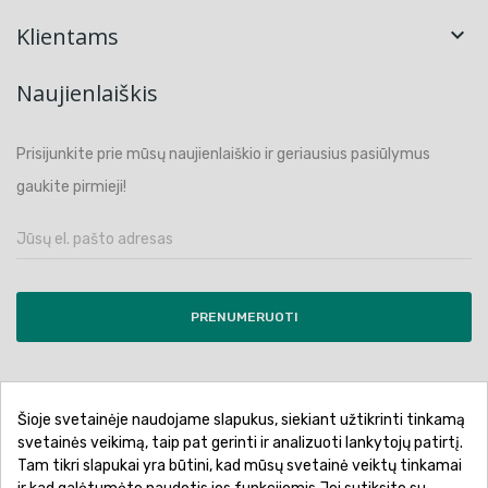
Klientams

Naujienlaiškis
Prisijunkite prie mūsų naujienlaiškio ir geriausius pasiūlymus
gaukite pirmieji!
PRENUMERUOTI
Šioje svetainėje naudojame slapukus, siekiant užtikrinti tinkamą
Pirkimo sąlygos ir taisyklės
Privatumo politika
svetainės veikimą, taip pat gerinti ir analizuoti lankytojų patirtį.
Tam tikri slapukai yra būtini, kad mūsų svetainė veiktų tinkamai
Garantinis aptarnavimas
Prekių pristatymas