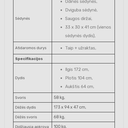
Odinės sėdynės,
Dviguba sėdynė,
Saugos diržai,
Sėdynės
33 x 30 x 41 cm (vienos
sėdynės dydis),
Taip + užraktas,
Atidaromos durys
Specifikacijos
Ilgis 172 cm,
Plotis 104 cm,
Dydis
Aukštis 64 cm,
58 kg,
Svoris
173 x 94 x 47 cm,
Dėžės dydis
68 kg,
Dėžės svoris
100 kg,
Didžiausia apkrova