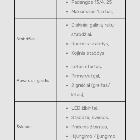
Padangos 13/4, 25
Maksimalus 1, 5 bar,
Diskiniai galinių ratų
stabdžiai,
Stabdžiai
Rankinis stabdys,
Kojinis stabdys,
Lėtas startas,
Pirmyn/atgal,
Pavaros ir greitis
2 greičiai (greitas/
lėtas),
LED žibintai,
Stabdžių šviesos,
Priekinis žibintas,
Šviesos
Išjungimo / įjungimo