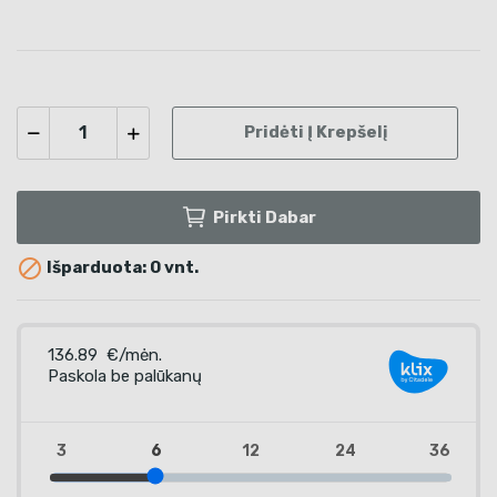
Pridėti Į Krepšelį
Pirkti Dabar

Išparduota: 0 vnt.