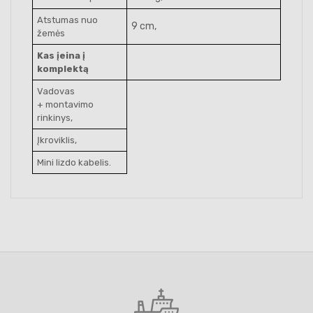
Atstumas nuo
9 cm,
žemės
Kas įeina į
komplektą
Vadovas
+ montavimo
rinkinys,
Įkroviklis,
Mini lizdo kabelis.