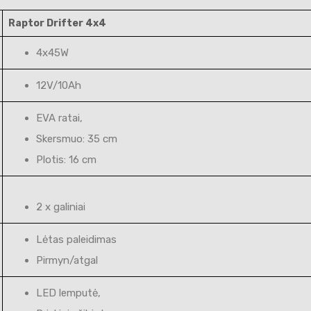
Raptor Drifter 4x4
4x45W
12V/10Ah
EVA ratai,
Skersmuo: 35 cm
Plotis: 16 cm
2 x galiniai
Lėtas paleidimas
Pirmyn/atgal
LED lemputė,