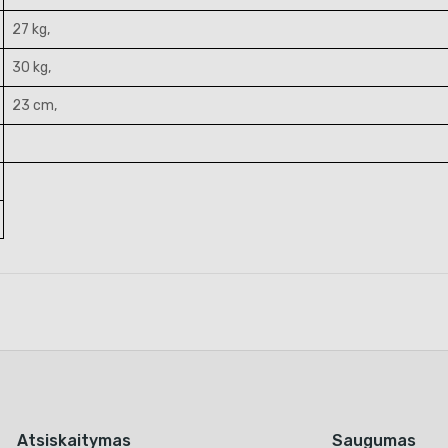
27 kg,
30 kg,
23 cm,
Atsiskaitymas
Saugumas