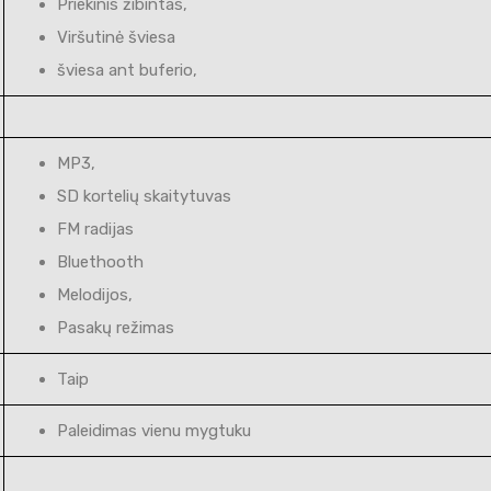
Priekinis žibintas,
Viršutinė šviesa
šviesa ant buferio,
MP3,
SD kortelių skaitytuvas
FM radijas
Bluethooth
Melodijos,
Pasakų režimas
Taip
Paleidimas vienu mygtuku