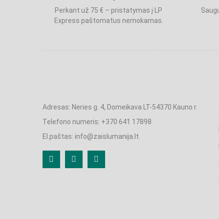
Perkant už 75 € – pristatymas į LP
Saugu
Express paštomatus nemokamas.
Adresas: Neries g. 4, Domeikava LT-54370 Kauno r.
Telefono numeris: +370 641 17898
El.paštas: info@zaislumanija.lt