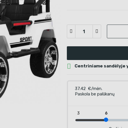

Centriniame sandėlyje yr