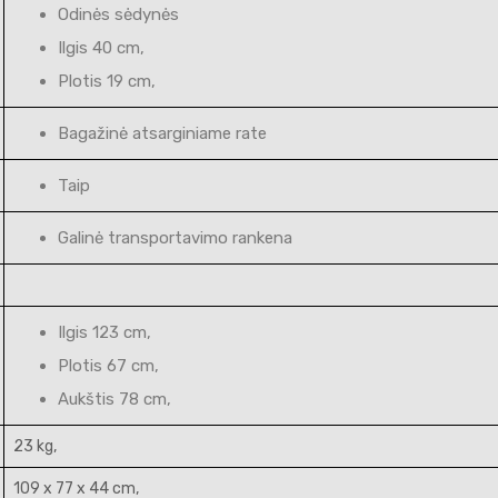
Odinės sėdynės
Ilgis 40 cm,
Plotis 19 cm,
Bagažinė atsarginiame rate
Taip
Galinė transportavimo rankena
Ilgis 123 cm,
Plotis 67 cm,
Aukštis 78 cm,
23 kg,
109 x 77 x 44 cm,