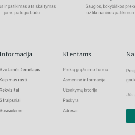
s ir patikimas atsiskaitymas
Saugios, kokybiškos prek
jums patogiu būdu.
užtikrinančios patikimum
Informacija
Klientams
Nau
Svetainės žemėlapis
Prekių grąžinimo forma
Pris
Kaip mus rasti
Asmeninė informacija
gauk
Rekvizitai
Užsakymų istorija
Straipsniai
Paskyra
Susisiekime
Adresai