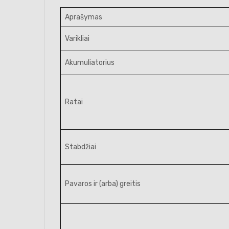
Aprašymas
Varikliai
Akumuliatorius
Ratai
Stabdžiai
Pavaros ir (arba) greitis