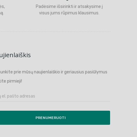
ės,
Padėsime išsirinkti ir atsakysime į
ą.
visus jums rūpimus klausimus.
jienlaiškis
ijunkite prie mūsų naujienlaiškio ir geriausius pasiūlymus
ite pirmieji!
PRENUMERUOTI