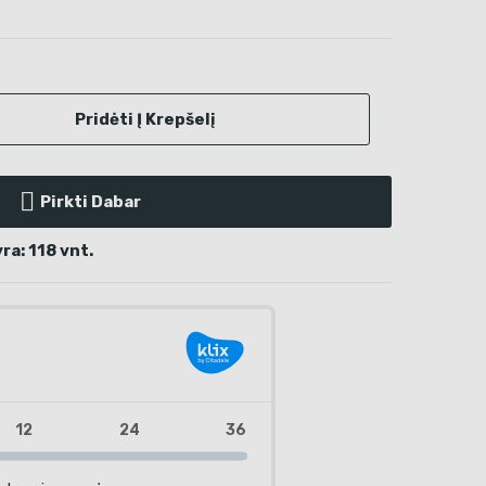
Pridėti Į Krepšelį
Pirkti Dabar
a: 118 vnt.