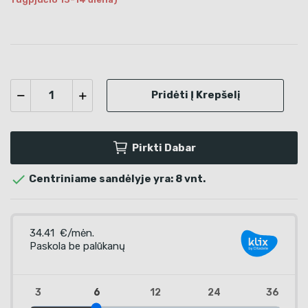
Pridėti Į Krepšelį
Pirkti Dabar

Centriniame sandėlyje yra: 8 vnt.