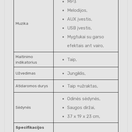
MP3
Melodijos,
AUX įvestis,
Muzika
USB įvestis,
Mygtukai su garso
efektais ant vairo,
Maitinimo
Taip,
indikatorius
Jungiklis,
Užvedimas
Taip +užraktas,
Atidaromos durys
Odinės sėdynės,
Saugos diržai,
Sėdynės
37 x 19 x 23 cm,
Specifikacijos