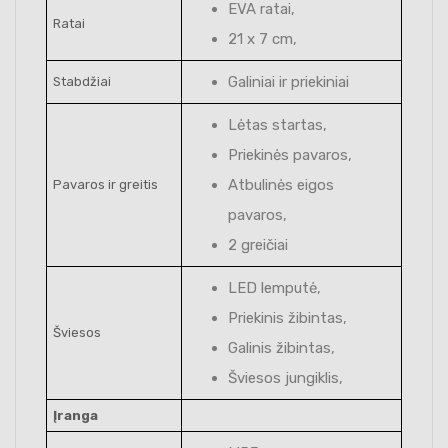
EVA ratai,
Ratai
21 x 7 cm,
Galiniai ir priekiniai
Stabdžiai
Lėtas startas,
Priekinės pavaros,
Atbulinės eigos
Pavaros ir greitis
pavaros,
2 greičiai
LED lemputė,
Priekinis žibintas,
Šviesos
Galinis žibintas,
Šviesos jungiklis,
Įranga