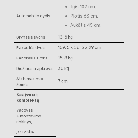
Ilgis 107 cm,
Plotis 63 cm,
Automobilio dydis
Aukštis 45 cm,
13, 5 kg
Grynasis svoris
109, 5 x 56, 5 x 29 cm
Pakuotės dydis
15, 8 kg
Bendrasis svoris
30 kg
Didžiausia apkrova
Atstumas nuo
7 cm
žemės
Kas įeina į
komplektą
Vadovas
+ montavimo
rinkinys,
Įkroviklis,