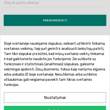
PRENUMERUOTI
Šioje svetainėje naudojame slapukus, siekiant užtikrinti tinkamą
Pirkimo sąlygos ir taisyklės
Privatumo politika
svetainės veikimą, taip pat gerinti ir analizuoti lankytojų patirtį.
Tam tikri slapukai yra būtini, kad mūsų svetainė veiktų tinkamai
Garantinis aptarnavimas
Prekių pristatymas
ir kad galėtumėte naudotis jos funkcijomis Jei sutiksite su
Prekių grąžinimas
Atsiskaitymo būdai
funkciniais ir statistiniais (analitiniais) slapukais, galėsime
sėkmingai apdoroti Jūsų duomenis, tokius kaip naršymo elgsena
arba unikalūs ID šioje svetainėje. Nesutikimas arba sutikimo
atšaukimas gali neigiamai paveikti tam tikras svetainės
funkcijas.
Nustatymai