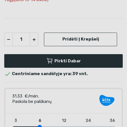
Pridėti Į Krepšelį
Pirkti Dabar

Centriniame sandėlyje yra: 39 vnt.