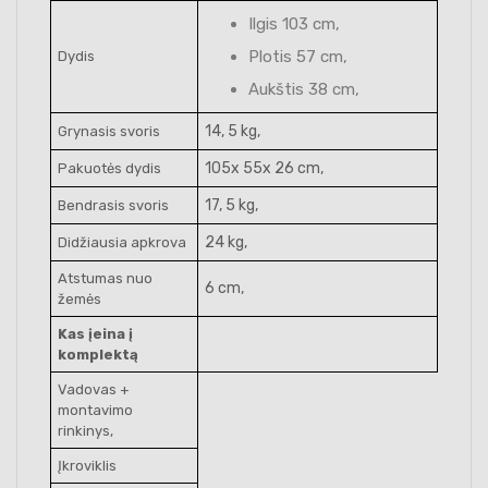
Ilgis 103 cm,
Plotis 57 cm,
Dydis
Aukštis 38 cm,
14, 5 kg,
Grynasis svoris
105x 55x 26 cm,
Pakuotės dydis
17, 5 kg,
Bendrasis svoris
24 kg,
Didžiausia apkrova
Atstumas nuo
6 cm,
žemės
Kas įeina į
komplektą
Vadovas +
montavimo
rinkinys,
Įkroviklis