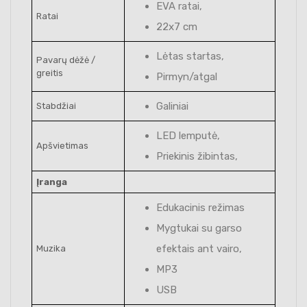
EVA ratai,
Ratai
22x7 cm
Lėtas startas,
Pavarų dėžė /
greitis
Pirmyn/atgal
Galiniai
Stabdžiai
LED lemputė,
Apšvietimas
Priekinis žibintas,
Įranga
Edukacinis režimas
Mygtukai su garso
efektais ant vairo,
Muzika
MP3
USB