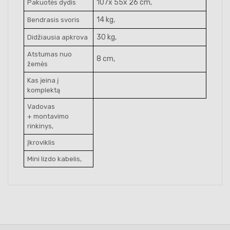
107x 55x 26 cm,
Pakuotės dydis
14 kg,
Bendrasis svoris
30 kg,
Didžiausia apkrova
Atstumas nuo
8 cm,
žemės
Kas įeina į
komplektą
Vadovas
+ montavimo
rinkinys,
Įkroviklis
Mini lizdo kabelis,