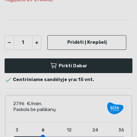
Pridėti Į Krepšelį
Pirkti Dabar

Centriniame sandėlyje yra: 15 vnt.