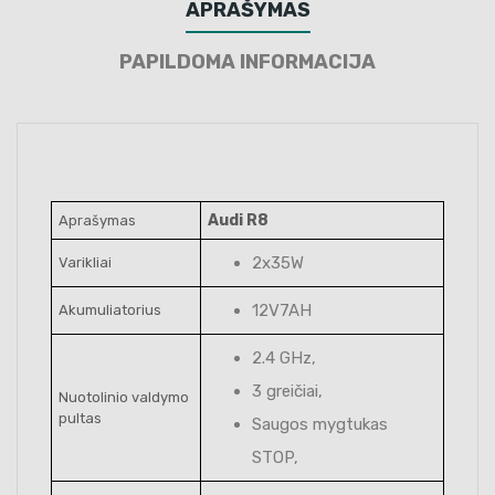
APRAŠYMAS
PAPILDOMA INFORMACIJA
Audi R8
Aprašymas
2x35W
Varikliai
12V7AH
Akumuliatorius
2.4 GHz,
3 greičiai,
Nuotolinio valdymo
pultas
Saugos mygtukas
STOP,