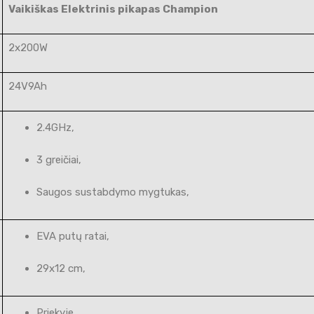
Vaikiškas Elektrinis pikapas Champion
2x200W
24V9Ah
2.4GHz,
3 greičiai,
Saugos sustabdymo mygtukas,
EVA putų ratai,
29x12 cm,
Priekyje