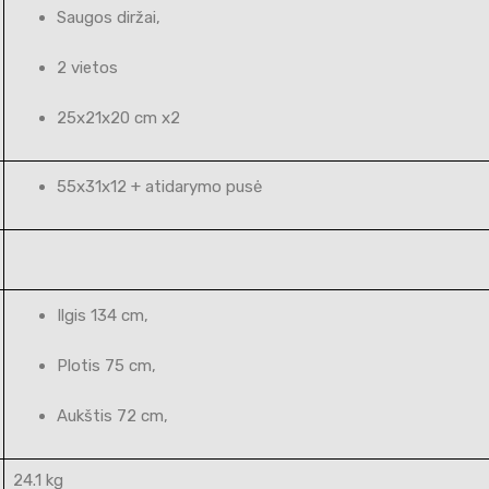
Saugos diržai,
2 vietos
25x21x20 cm x2
55x31x12 + atidarymo pusė
Ilgis 134 cm,
Plotis 75 cm,
Aukštis 72 cm,
24.1 kg