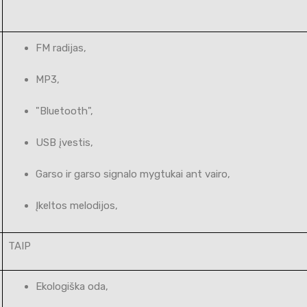
FM radijas,
MP3,
"Bluetooth",
USB įvestis,
Garso ir garso signalo mygtukai ant vairo,
Įkeltos melodijos,
TAIP
Ekologiška oda,