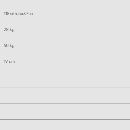
118x65,5x37cm
28 kg
60 kg
19 cm