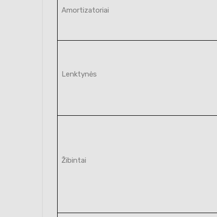
Amortizatoriai
Lenktynės
Žibintai