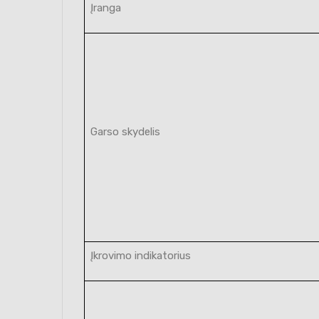
Įranga
Garso skydelis
Įkrovimo indikatorius