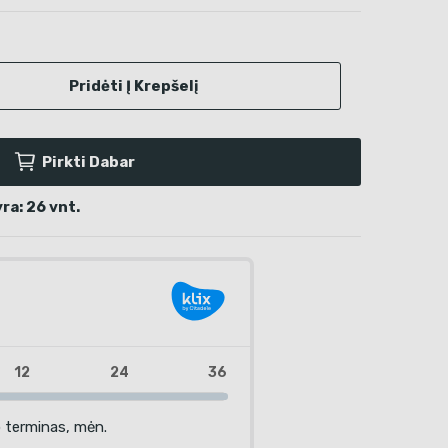
Pridėti Į Krepšelį
Pirkti Dabar
ra: 26 vnt.