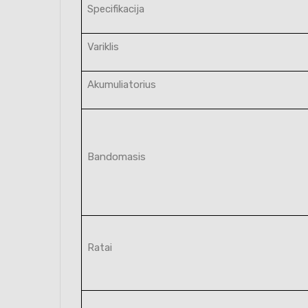
Specifikacija
Variklis
Akumuliatorius
Bandomasis
Ratai