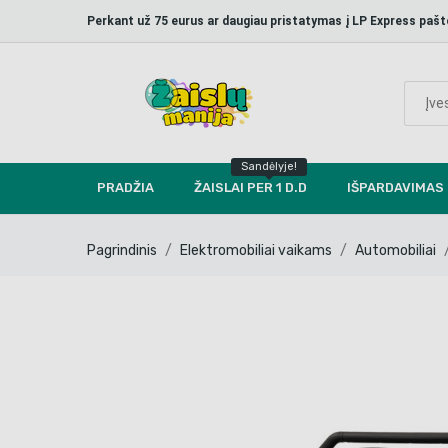
Perkant už 75 eurus ar daugiau pristatymas į LP Express p
Sandėlyje!
PRADŽIA
ŽAISLAI PER 1 D.D
IŠPARDAVIMAS
Pagrindinis
Elektromobiliai vaikams
Automobiliai