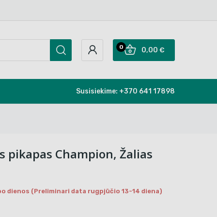
0
0,00 €
Susisiekime:
+370 641 17898
is pikapas Champion, Žalias
o dienos (Preliminari data rugpjūčio 13-14 diena)