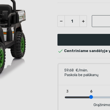

Centriniame sandėlyje y