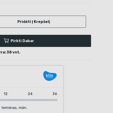
Pridėti Į Krepšelį
Pirkti Dabar
ra: 38 vnt.