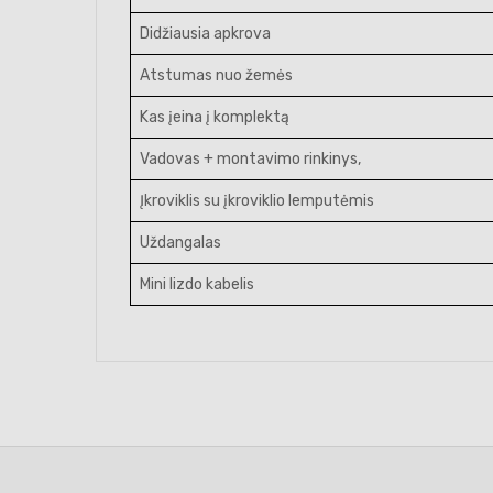
Didžiausia apkrova
Atstumas nuo žemės
Kas įeina į komplektą
Vadovas + montavimo rinkinys,
Įkroviklis su įkroviklio lemputėmis
Uždangalas
Mini lizdo kabelis