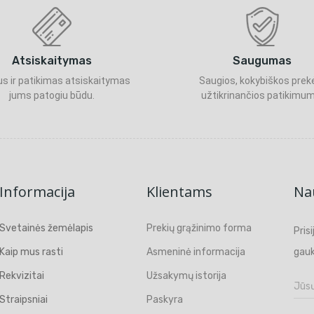
Atsiskaitymas
Saugumas
s ir patikimas atsiskaitymas
Saugios, kokybiškos prek
jums patogiu būdu.
užtikrinančios patikimum
Informacija
Klientams
Nau
Svetainės žemėlapis
Prekių grąžinimo forma
Pris
Kaip mus rasti
Asmeninė informacija
gauk
Rekvizitai
Užsakymų istorija
Straipsniai
Paskyra