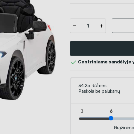

Centriniame sandėlyje y