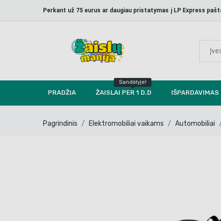
Perkant už 75 eurus ar daugiau pristatymas į LP Express p
Sandėlyje!
PRADŽIA
ŽAISLAI PER 1 D.D
IŠPARDAVIMAS
Pagrindinis
Elektromobiliai vaikams
Automobiliai