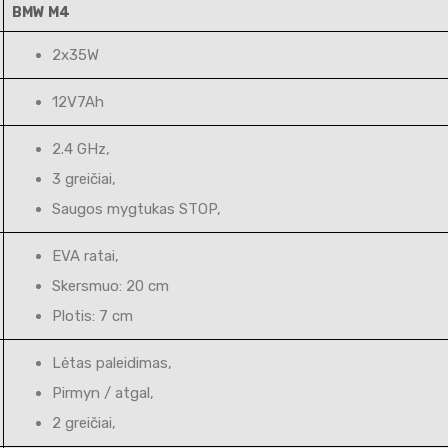
BMW M4
2x35W
12V7Ah
2.4 GHz,
3 greičiai,
Saugos mygtukas STOP,
EVA ratai,
Skersmuo: 20 cm
Plotis: 7 cm
Lėtas paleidimas,
Pirmyn / atgal,
2 greičiai,