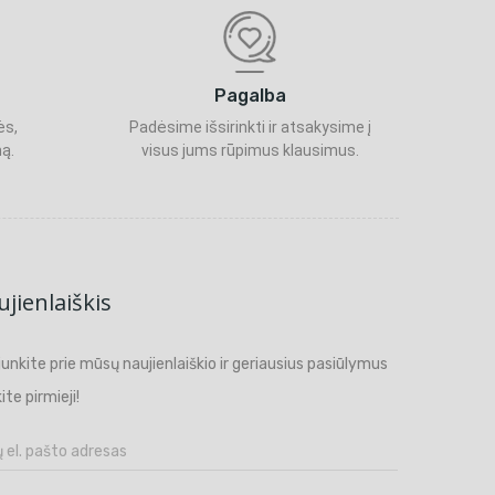
Pagalba
ės,
Padėsime išsirinkti ir atsakysime į
ą.
visus jums rūpimus klausimus.
jienlaiškis
ijunkite prie mūsų naujienlaiškio ir geriausius pasiūlymus
ite pirmieji!