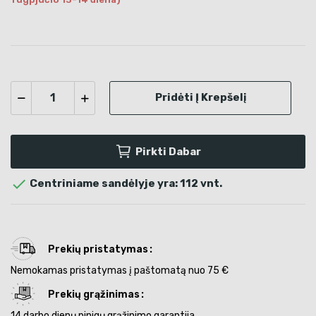
Pridėti Į Krepšelį
Pirkti Dabar

Centriniame sandėlyje yra: 112 vnt.
Prekių pristatymas
Nemokamas pristatymas į paštomatą nuo 75 €
Prekių grąžinimas
14 darbo dienų pinigų grąžinimo garantija