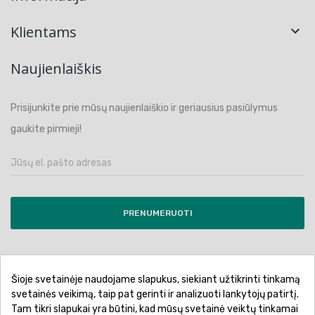
Klientams

Naujienlaiškis
Prisijunkite prie mūsų naujienlaiškio ir geriausius pasiūlymus
gaukite pirmieji!
PRENUMERUOTI
Šioje svetainėje naudojame slapukus, siekiant užtikrinti tinkamą
Pirkimo sąlygos ir taisyklės
Privatumo politika
svetainės veikimą, taip pat gerinti ir analizuoti lankytojų patirtį.
Tam tikri slapukai yra būtini, kad mūsų svetainė veiktų tinkamai
Garantinis aptarnavimas
Prekių pristatymas